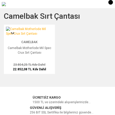
Camelbak Sırt Çantası
Camelbak Motherlode Mil Spec Crux Sırt Çantası
%4
CAMELBAK
Camelbak Motherlode Mil Spec
Crux Sırt Çantası
23.804,25 TL
Kdv Dahil
22.852,08 TL
Kdv Dahil
ÜCRETSİZ KARGO
1500 TL ve üzerindeki alışverişlerinizde...
GÜVENLİ ALIŞVERİŞ
256 BIT SSL Sertifika ile bilgileriniz güvende...