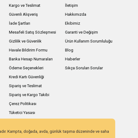
Kargo ve Teslimat
İletişim
Güvenli Alışveriş
Hakkımızda
İade Şartları
Ekibimiz
Mesafeli Satış Sözleşmesi
Garanti ve Değişim
Gizlilik ve Güvenlik
Ürün Kullanım Sorumluluğu
Havale Bildirim Formu
Blog
Banka Hesap Numaraları
Haberler
Ödeme Seçenekleri
Sıkça Sorulan Sorular
Kredi Kartı Güvenliği
Sipariş ve Teslimat
Sipariş ve Kargo Takibi
Çerez Politikası
Tüketici Yasası
zadır. Kampta, doğada, avda, günlük taşıma düzeninde ve saha