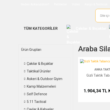
Neden Ankaoutdoor?
Rehberler
Video
Kargo & Teslimat
TÜM KATEGORİLER
Çakılar & Bıçaklar
Araba Sil
Ürün Grupları
Gizli Taktik Tabanca Kıl
Çakılar & Bıçaklar
ANKA TAKT
Taktikal Ürünler
Gizli Taktik Tab
Askeri & Outdoor Giyim
Kamp Malzemeleri
1.904,34 TL
Self Defence
5.11 Tactical
Çaylar & Kahveler