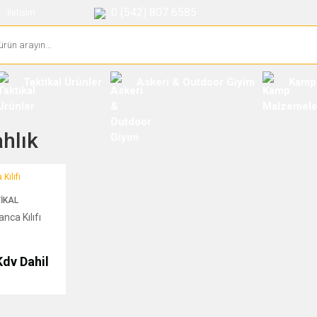
0 (542) 807 6585
İletişim
Taktikal Ürünler
Askeri & Outdoor Giyim
Kamp
ahlık
ıfı
IKAL
anca Kılıfı
Kdv Dahil