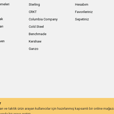
meleri
Sterling
Hesabım
ı
CRKT
Favorileriniz
ak
Columbia Company
Sepetiniz
arı
Cold Steel
Benchmade
iven
Kershaw
Ganzo
r
 ve taktik ürün arayan kullanıcılar için hazırlanmış kapsamlı bir online mağa
ıyla bir araya getirir.