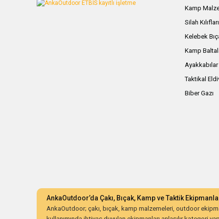
Kamp Malze
Silah Kılıflar
Kelebek Bıç
Kamp Baltal
Ayakkabılar
Taktikal Eld
Biber Gazı
AnkaOutdoor’da Çakı, Bıçak, Kamp ve Taktik Ekipmanla
AnkaOutdoor; çakı, bıçak, kamp malzemeleri, outdoor ekipman
kullanımında ihtiyaç duyulan ekipmanları anlaşılır kategori yapıs