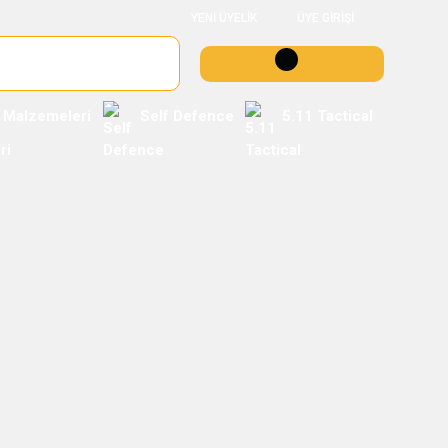
YENİ ÜYELİK
ÜYE GİRİŞİ
 Malzemeleri
Self Defence
5.11 Tactical