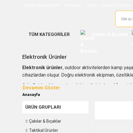
Neden Ankaoutdoor?
Rehberler
Video
Kargo & Teslimat
TÜM KATEGORİLER
Çakılar & Bıçaklar
Elektronik Ürünler
Elektronik ürünler
, outdoor aktivitelerden kamp yaş
cihazlardan oluşur. Doğru elektronik ekipman, özellikle
AnkaOutdoor’da yer alan elektronik ürünler; el feneri, k
outdoor cihaz seçenekleriyle geniş bir kullanım alanına 
Anasayfa
Elektronik ürün seçimi yapılırken kullanım amacı, pil ömr
ÜRÜN GRUPLARI
değerlendirilmelidir. İhtiyacınıza uygun elektronik eki
Çakılar & Bıçaklar
Taktikal Ürünler