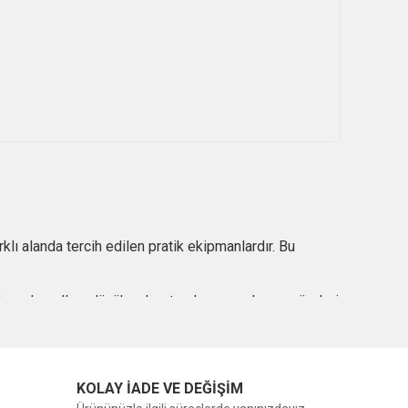
rklı alanda tercih edilen pratik ekipmanlardır. Bu
hava koşulları, düşük ışık ortamları, uzun kamp süreleri
KOLAY İADE VE DEĞİŞİM
, taşınabilir güç kaynakları, piller ve bataryalar gelir.