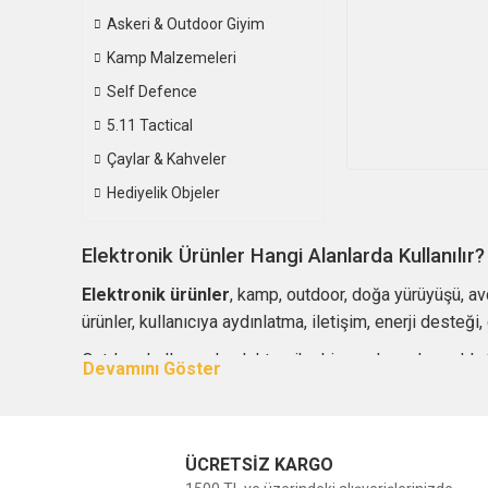
Askeri & Outdoor Giyim
Kamp Malzemeleri
Self Defence
5.11 Tactical
Çaylar & Kahveler
Hediyelik Objeler
Elektronik Ürünler Hangi Alanlarda Kullanılır?
Elektronik ürünler
, kamp, outdoor, doğa yürüyüşü, avcı
ürünler, kullanıcıya aydınlatma, iletişim, enerji desteğ
Outdoor kullanımda elektronik ekipmanların dayanıklı, t
veya saha çalışmaları için seçilecek cihazlarda perform
Outdoor ve Kamp İçin Elektronik Ekipmanlar
ÜCRETSİZ KARGO
Kamp ve outdoor aktivitelerde en çok ihtiyaç duyulan elek