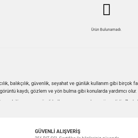
Ürün Bulunamadı.
lık, balıkçılık, güvenlik, seyahat ve günlük kullanım gibi birçok fa
i, görüntü kaydı, gözlem ve yön bulma gibi konularda yardımcı olur.
aşınabilir ve uzun süreli kullanıma uygun olması önemlidir. Zorlu 
ans kadar güvenilirlik de belirleyici olur.
GÜVENLİ ALIŞVERİŞ
tronik ürünlerin başında el fenerleri, kafa lambaları, şarj cihazları