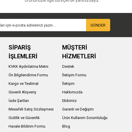
Ürününüzle ilgili süreçlerde yanınızdayız.
ı destekler.
ünlerinde ise kapasite, bağlantı seçenekleri, hızlı şarj
e getirir.
GÖNDER
ilebilir. Telsiz seçiminde menzil, batarya süresi, kanal
SİPARİŞ
MÜŞTERİ
İŞLEMLERİ
HİZMETLERİ
anılarını kaydetmek için kullanılabilir. Bu ürünlerde
KVKK Aydınlatma Metni
Destek
Ön Bilgilendirme Formu
İletişim Formu
Kargo ve Teslimat
İletişim
lambası ile güvenlik amacıyla kullanılacak bir
Güvenli Alışveriş
Hakkımızda
 seçiminde en önemli kriterdir.
İade Şartları
Ekibimiz
Mesafeli Satış Sözleşmesi
Garanti ve Değişim
 değerlendirilmelidir. Outdoor koşullarda kullanılacak
Gizlilik ve Güvenlik
Ürün Kullanım Sorumluluğu
Havale Bildirim Formu
Blog