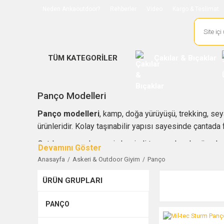
Neden Ankaoutdoor?
Rehberler
Video
Kargo & Teslimat
TÜM KATEGORİLER
Çakılar & Bıçaklar
Panço Modelleri
Panço modelleri
, kamp, doğa yürüyüşü, trekking, sey
ürünleridir. Kolay taşınabilir yapısı sayesinde çantada f
Outdoor pançolar, geniş kesimli tasarımlarıyla vücudu 
detayı, hafif formu ve rahat kullanımı sayesinde özell
Anasayfa
Askeri & Outdoor Giyim
Panço
Panço seçimi yapılırken kullanım amacı, kumaş kalitesi, 
ÜRÜN GRUPLARI
AnkaOutdoor’da yer alan panço seçenekleriyle yağmurlu 
PANÇO
Mil-tec Sturm Panço