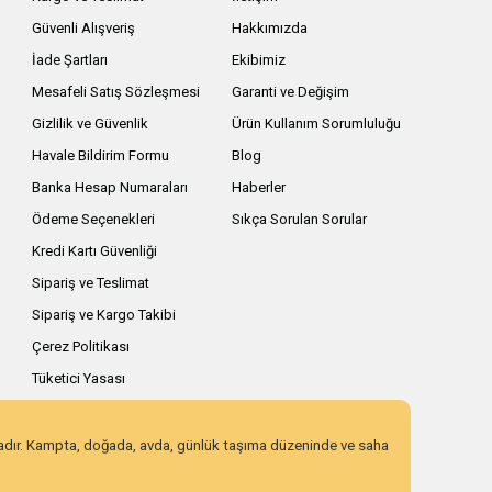
 geniş kesimli, hızlı kullanım sağlayan ve çanta
Güvenli Alışveriş
Hakkımızda
İade Şartları
Ekibimiz
Mesafeli Satış Sözleşmesi
Garanti ve Değişim
ehir kullanımı veya daha sportif dış giyim
Gizlilik ve Güvenlik
Ürün Kullanım Sorumluluğu
Havale Bildirim Formu
Blog
Banka Hesap Numaraları
Haberler
 ve ürünün kullanım amacına göre değişebilir. Tek
Ödeme Seçenekleri
Sıkça Sorulan Sorular
Kredi Kartı Güvenliği
eli bir outdoor panço, ani yağışlarda kıyafetlerinizi
Sipariş ve Teslimat
Sipariş ve Kargo Takibi
Çerez Politikası
Tüketici Yasası
nüdür. Kamp, yürüyüş ve seyahatlerde tercih edilir.
zadır. Kampta, doğada, avda, günlük taşıma düzeninde ve saha