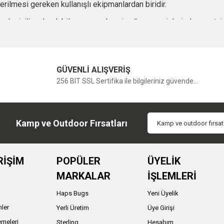
erilmesi gereken kullanışlı ekipmanlardan biridir.
zlı giyilip çıkarılabilen yapısıyla ani yağmur geçişlerinde avanta
llanıcının hareket özgürlüğünü de destekler.
meli?
GÜVENLİ ALIŞVERİŞ
va koşulları değerlendirilmelidir. Kısa süreli şehir kullanımı içi
256 BIT SSL Sertifika ile bilgileriniz güvende...
 dikiş yapısına ve etkili su direncine sahip pançolar tercih edilme
eterli şekilde kapatması, kolay katlanabilir olması ve çantada az
 artırır hem de outdoor aktivitelerin daha kesintisiz devam etmes
Kamp ve Outdoor Fırsatları
i özelliklerinden biridir. Kumaşın yağmuru dışarıda tutması, diki
RİŞİM
POPÜLER
ÜYELİK
doğrudan etkiler.
MARKALAR
İŞLEMLERİ
sı, hareketi kısıtlamaması ve vücut üzerinde rahat durması gereki
Haps Bugs
Yeni Üyelik
rlikte kullanılabilir. Bu özellik, özellikle trekking ve kamp aktivit
nler
Yerli Üretim
Üye Girişi
meleri
Sterling
Hesabım