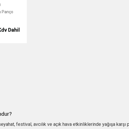
M
m Panço
Kdv Dahil
ndur?
 seyahat, festival, avcılık ve açık hava etkinliklerinde yağışa karşı