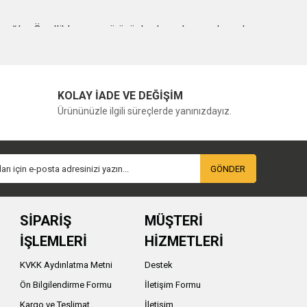
j sağlar. Özellikle uzun yürüyüşlerde ve kamp alanında
KOLAY İADE VE DEĞİŞİM
n hafif ve kompakt modeller yeterli olabilirken, kamp ve
Ürününüzle ilgili süreçlerde yanınızdayız.
lidir.
 yer kaplaması seçim sürecinde önemli kriterlerdir.
ine yardımcı olur.
GÖNDER
ş bölgelerinin sağlam olması ve kapüşon tasarımının
SİPARİŞ
MÜŞTERİ
İŞLEMLERİ
HİZMETLERİ
r. Geniş kesimli modeller, kıyafetlerin üzerine
KVKK Aydınlatma Metni
Destek
elerinde önemli avantaj sağlar.
Ön Bilgilendirme Formu
İletişim Formu
Kargo ve Teslimat
İletişim