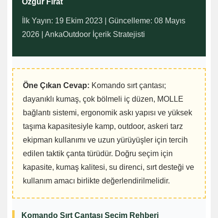
Özgür Fırat
İlk Yayın: 19 Ekim 2023 | Güncelleme: 08 Mayıs
2026 | AnkaOutdoor İçerik Stratejisti
Öne Çıkan Cevap:
Komando sırt çantası;
dayanıklı kumaş, çok bölmeli iç düzen, MOLLE
bağlantı sistemi, ergonomik askı yapısı ve yüksek
taşıma kapasitesiyle kamp, outdoor, askeri tarz
ekipman kullanımı ve uzun yürüyüşler için tercih
edilen taktik çanta türüdür. Doğru seçim için
kapasite, kumaş kalitesi, su direnci, sırt desteği ve
kullanım amacı birlikte değerlendirilmelidir.
Komando Sırt Çantası Seçim Rehberi