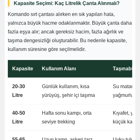
Kapasite Seçimi: Kaç Litrelik Çanta Alınmalı?
Komando sırt çantası alırken en sık yapılan hata,
yalnızca büyük hacme odaklanmaktır. Büyük çanta daha
fazla eşya alır; ancak gereksiz hacim, fazla ağırlık ve
taşıma dengesizliği oluşturabilir. Bu nedenle kapasite,
kullanım süresine göre seçilmelidir.
Kapasite
Kullanım Alanı
Taşınabile
20-30
Günlük kullanım, kısa
Su matarası,
Litre
yürüyüş, şehir içi taşıma
yağmurluk, k
40-50
Hafta sonu kampı, orta
Kıyafet, yiy
Litre
seviye trekking
küçük kamp 
55-65
Uzun kamp, askeri tarz
Uyku tulumu