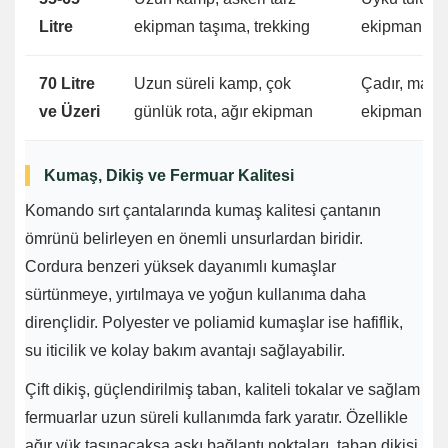
Litre
ekipman taşıma, trekking
ekipmanları,
70 Litre
Uzun süreli kamp, çok
Çadır, mat, 
ve Üzeri
günlük rota, ağır ekipman
ekipmanı, ye
Kumaş, Dikiş ve Fermuar Kalitesi
Komando sırt çantalarında kumaş kalitesi çantanın
ömrünü belirleyen en önemli unsurlardan biridir.
Cordura benzeri yüksek dayanımlı kumaşlar
sürtünmeye, yırtılmaya ve yoğun kullanıma daha
dirençlidir. Polyester ve poliamid kumaşlar ise hafiflik,
su iticilik ve kolay bakım avantajı sağlayabilir.
Çift dikiş, güçlendirilmiş taban, kaliteli tokalar ve sağlam
fermuarlar uzun süreli kullanımda fark yaratır. Özellikle
ağır yük taşınacaksa askı bağlantı noktaları, taban dikişi