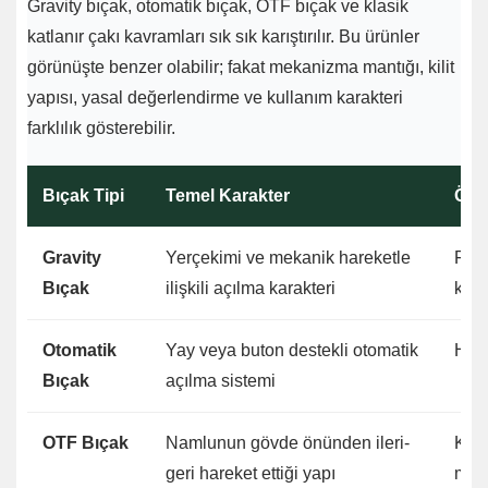
Gravity bıçak, otomatik bıçak, OTF bıçak ve klasik
katlanır çakı kavramları sık sık karıştırılır. Bu ürünler
görünüşte benzer olabilir; fakat mekanizma mantığı, kilit
yapısı, yasal değerlendirme ve kullanım karakteri
farklılık gösterebilir.
Bıçak Tipi
Temel Karakter
Öne
Gravity
Yerçekimi ve mekanik hareketle
Fark
Bıçak
ilişkili açılma karakteri
kole
Otomatik
Yay veya buton destekli otomatik
Hızl
Bıçak
açılma sistemi
OTF Bıçak
Namlunun gövde önünden ileri-
Kom
geri hareket ettiği yapı
meka