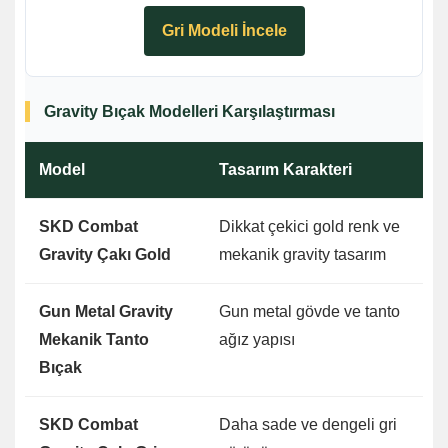
Gri Modeli İncele
Gravity Bıçak Modelleri Karşılaştırması
Model
Tasarım Karakteri
Ön
SKD Combat
Dikkat çekici gold renk ve
Ko
Gravity Çakı Gold
mekanik gravity tasarım
fa
Gun Metal Gravity
Gun metal gövde ve tanto
Ta
Mekanik Tanto
ağız yapısı
ta
Bıçak
SKD Combat
Daha sade ve dengeli gri
Mi