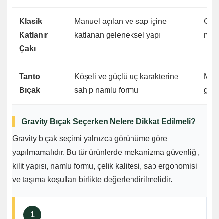
Klasik
Manuel açılan ve sap içine
Günl
Katlanır
katlanan geleneksel yapı
mod
Çakı
Tanto
Köşeli ve güçlü uç karakterine
Mode
Bıçak
sahip namlu formu
gör
Gravity Bıçak Seçerken Nelere Dikkat Edilmeli?
Gravity bıçak seçimi yalnızca görünüme göre
yapılmamalıdır. Bu tür ürünlerde mekanizma güvenliği,
kilit yapısı, namlu formu, çelik kalitesi, sap ergonomisi
ve taşıma koşulları birlikte değerlendirilmelidir.
1