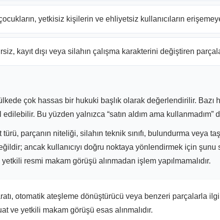
 çocukların, yetkisiz kişilerin ve ehliyetsiz kullanıcıların erişeme
siz, kayıt dışı veya silahın çalışma karakterini değiştiren parçal
kede çok hassas bir hukuki başlık olarak değerlendirilir. Bazı h
 edilebilir. Bu yüzden yalnızca “satın aldım ama kullanmadım” d
türü, parçanın niteliği, silahın teknik sınıfı, bulundurma veya t
değildir; ancak kullanıcıyı doğru noktaya yönlendirmek için şunu
in yetkili resmi makam görüşü alınmadan işlem yapılmamalıdır.
ratı, otomatik ateşleme dönüştürücü veya benzeri parçalarla ilgili
t ve yetkili makam görüşü esas alınmalıdır.