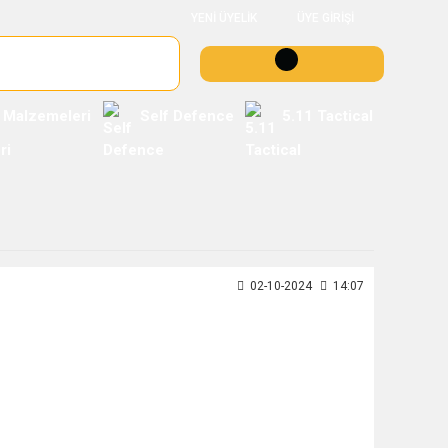
YENİ ÜYELİK
ÜYE GİRİŞİ
 Malzemeleri
Self Defence
5.11 Tactical
02-10-2024
14:07