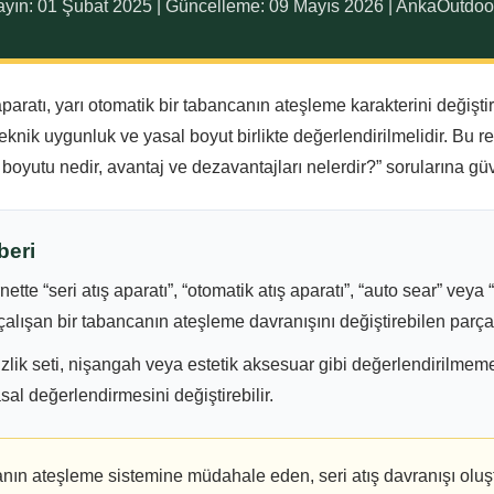
Yayın: 01 Şubat 2025 | Güncelleme: 09 Mayıs 2026 | AnkaOutdoor İ
paratı, yarı otomatik bir tabancanın ateşleme karakterini değişt
eknik uygunluk ve yasal boyut birlikte değerlendirilmelidir. Bu re
i boyutu nedir, avantaj ve dezavantajları nelerdir?” sorularına gü
beri
nette “seri atış aparatı”, “otomatik atış aparatı”, “auto sear” veya 
alışan bir tabancanın ateşleme davranışını değiştirebilen parça o
izlik seti, nişangah veya estetik aksesuar gibi değerlendirilmemel
sal değerlendirmesini değiştirebilir.
anın ateşleme sistemine müdahale eden, seri atış davranışı olu