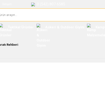
0 (542) 807 6585
İletişim
Taktikal Ürünler
Askeri & Outdoor Giyim
Kamp
aratı Rehberi