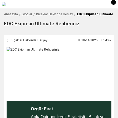
EDC Ekipman Ultimate R
Anasayfa
Bloglar
Bıçaklar Hakkında Herşey
EDC Ekipman Ultimate Rehberiniz
Bıçaklar Hakkında Herşey
18-11-2025
14:49
Özgür Fırat
AnkaOutdoor İçerik Stratejisti · Bıçak ve