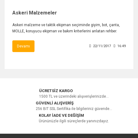
Askeri Malzemeler
Askeri malzeme ve taktik ekipman seçiminde giyim, bot, çanta,
MOLLE, koruyucu ekipman ve bakım kriterlerini anlatan rehber.
Devamı
22/11/2017
16:49
ÜCRETSİZ KARGO
1500 TL ve üzerindeki alışverişlerinizde...
GÜVENLİ ALIŞVERİŞ
256 BIT SSL Sertifika ile bilgileriniz güvende...
KOLAY İADE VE DEĞİŞİM
Ürününüzle ilgili süreçlerde yanınızdayız.