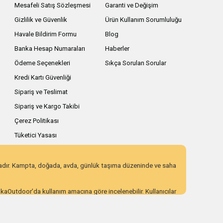
Mesafeli Satış Sözleşmesi
Garanti ve Değişim
Gizlilik ve Güvenlik
Ürün Kullanım Sorumluluğu
Havale Bildirim Formu
Blog
Banka Hesap Numaraları
Haberler
Ödeme Seçenekleri
Sıkça Sorulan Sorular
Kredi Kartı Güvenliği
Sipariş ve Teslimat
Sipariş ve Kargo Takibi
Çerez Politikası
Tüketici Yasası
zadır. Kampta, doğada, avda, günlük taşıma düzeninde ve saha
AnkaOutdoor’da kullanım amacına göre incelenebilir. Kullanıcılar
 eden ürün seçenekleri sunar. Açıklayıcı ürün içerikleri,