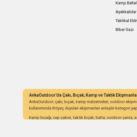
Kamp Baltal
Ayakkabılar
Taktikal Eld
Biber Gazı
AnkaOutdoor’da Çakı, Bıçak, Kamp ve Taktik Ekipmanla
AnkaOutdoor; çakı, bıçak, kamp malzemeleri, outdoor ekipman
kullanımında ihtiyaç duyulan ekipmanları anlaşılır kategori yapıs
Kamp bıçağı, cep çakısı, taktik bıçak, balta, outdoor çanta, as
ürünleri dayanıklılık, malzeme kalitesi, ergonomi, taşıma kolay
AnkaOutdoor; kampçılar, avcılar, bushcraft meraklıları, koleksiy