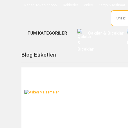
Neden Ankaoutdoor?
Rehberler
Video
Kargo & Teslimat
TÜM KATEGORİLER
Çakılar & Bıçaklar
Blog Etiketleri