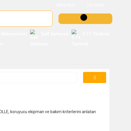
YENİ ÜYELİK
ÜYE GİRİŞİ
 Malzemeleri
Self Defence
5.11 Tactical
LLE, koruyucu ekipman ve bakım kriterlerini anlatan