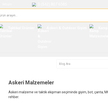
0 (542) 807 6585
İletişim
Taktikal Ürünler
Askeri & Outdoor Giyim
Kamp
Askeri Malzemeler
Askeri malzeme ve taktik ekipman seçiminde giyim, bot, çanta, MO
rehber.