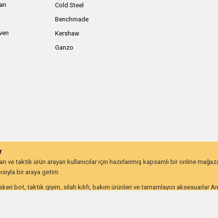
arı
Cold Steel
Benchmade
iven
Kershaw
Ganzo
r
 ve taktik ürün arayan kullanıcılar için hazırlanmış kapsamlı bir online mağa
ıyla bir araya getirir.
keri bot, taktik giyim, silah kılıfı, bakım ürünleri ve tamamlayıcı aksesuarlar 
lığı ve uzun ömürlü kullanım beklentisine göre değerlendirebilir.
on kullanıcıları ve günlük taşıma ekipmanı arayanlar için farklı ihtiyaçlara hitap