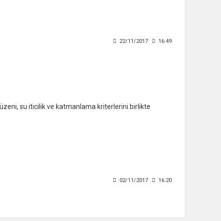
22/11/2017
16:49
eni, su iticilik ve katmanlama kriterlerini birlikte
02/11/2017
16:20