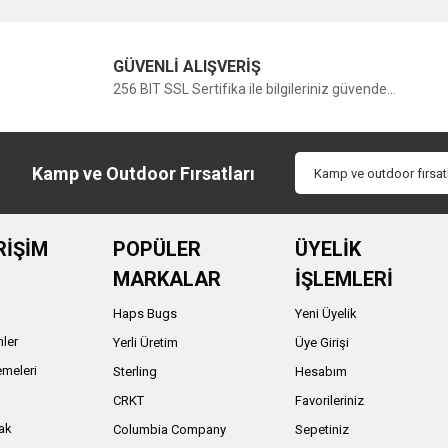
GÜVENLİ ALIŞVERİŞ
256 BIT SSL Sertifika ile bilgileriniz güvende...
Kamp ve Outdoor Fırsatları
RİŞİM
POPÜLER
ÜYELİK
MARKALAR
İŞLEMLERİ
Haps Bugs
Yeni Üyelik
nler
Yerli Üretim
Üye Girişi
meleri
Sterling
Hesabım
ı
CRKT
Favorileriniz
ak
Columbia Company
Sepetiniz