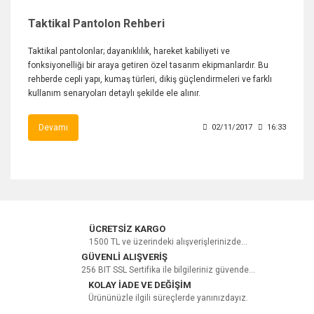
Taktikal Pantolon Rehberi
Taktikal pantolonlar; dayanıklılık, hareket kabiliyeti ve
fonksiyonelliği bir araya getiren özel tasarım ekipmanlardır. Bu
rehberde cepli yapı, kumaş türleri, dikiş güçlendirmeleri ve farklı
kullanım senaryoları detaylı şekilde ele alınır.
Devamı
02/11/2017
16:33
ÜCRETSİZ KARGO
1500 TL ve üzerindeki alışverişlerinizde...
GÜVENLİ ALIŞVERİŞ
256 BIT SSL Sertifika ile bilgileriniz güvende...
KOLAY İADE VE DEĞİŞİM
Ürününüzle ilgili süreçlerde yanınızdayız.