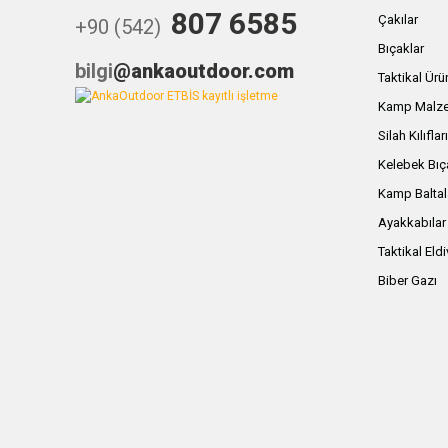
807 6585
Çakılar
+90 (542)
Bıçaklar
bilgi
@ankaoutdoor.com
Taktikal Ürü
Kamp Malze
Silah Kılıflar
Kelebek Bıç
Kamp Baltal
Ayakkabılar
Taktikal Eld
Biber Gazı