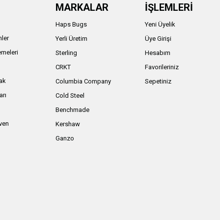
MARKALAR
İŞLEMLERİ
Haps Bugs
Yeni Üyelik
nler
Yerli Üretim
Üye Girişi
meleri
Sterling
Hesabım
ı
CRKT
Favorileriniz
ak
Columbia Company
Sepetiniz
arı
Cold Steel
Benchmade
iven
Kershaw
Ganzo