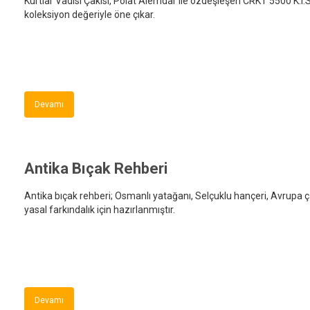
Kurtlar Vadisi Çakısı, Polat Alemdar ile özdeşleşen CRKT 5500 K.I.S
koleksiyon değeriyle öne çıkar.
Devamı
Antika Bıçak Rehberi
Antika bıçak rehberi; Osmanlı yatağanı, Selçuklu hançeri, Avrupa ç
yasal farkındalık için hazırlanmıştır.
Devamı