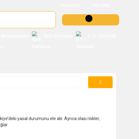
YENİ ÜYELİK
ÜYE GİRİŞİ
 Malzemeleri
Self Defence
5.11 Tactical
iye’deki yasal durumunu ele alır. Ayrıca olası riskler,
ğlar.