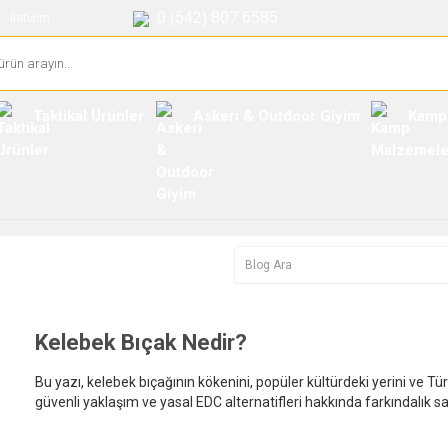
0 (542) 807 6585
İletişim
Taktikal Ürünler
Askeri & Outdoor Giyim
Kamp
Kelebek Bıçak Nedir?
Bu yazı, kelebek bıçağının kökenini, popüler kültürdeki yerini ve Türk
güvenli yaklaşım ve yasal EDC alternatifleri hakkında farkındalık sa