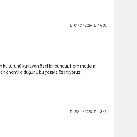
01/01/2026
16:32
iyon kültürünü kutlayan özel bir gündür. Hem modern
den önemli olduğunu bu yazıda özetliyoruz.
23/11/2025
13:43