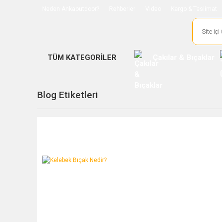
Neden Ankaoutdoor?
Rehberler
Video
Kargo & Teslimat
TÜM KATEGORİLER
Çakılar & Bıçaklar
Blog Etiketleri