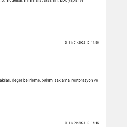
.S. modelidir; minimalist tasarımı, EDC yapısı ve
11/01/2025
11:58
akıları, değer belirleme, bakım, saklama, restorasyon ve
11/09/2024
18:45