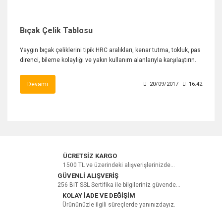
Bıçak Çelik Tablosu
Yaygın bıçak çeliklerini tipik HRC aralıkları, kenar tutma, tokluk, pas
direnci, bileme kolaylığı ve yakın kullanım alanlarıyla karşılaştırın.
Devamı
20/09/2017
16:42
ÜCRETSİZ KARGO
1500 TL ve üzerindeki alışverişlerinizde...
GÜVENLİ ALIŞVERİŞ
256 BIT SSL Sertifika ile bilgileriniz güvende...
KOLAY İADE VE DEĞİŞİM
Ürününüzle ilgili süreçlerde yanınızdayız.