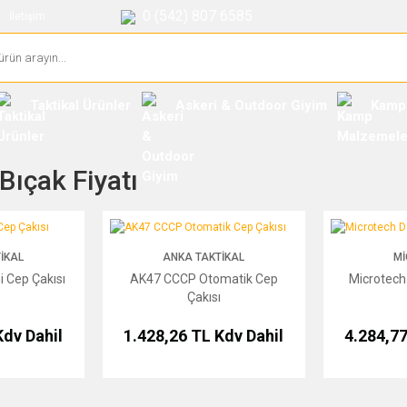
0 (542) 807 6585
İletişim
Taktikal Ürünler
Askeri & Outdoor Giyim
Kamp
Bıçak Fiyatı
 Çakısı
AK47 CCCP Otomatik Cep Çakısı
Microtech Delt
IKAL
ANKA TAKTIKAL
M
i Cep Çakısı
AK47 CCCP Otomatik Cep
Microtech 
Çakısı
Kdv Dahil
1.428,26 TL
Kdv Dahil
4.284,7