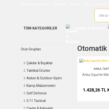
Neden Ankaoutdoor?
Rehberler
Video
Kargo & Teslimat
TÜM KATEGORİLER
Çakılar & Bıçaklar
Otomatik 
Ürün Grupları
Anka Squirtle Mini Cep
Çakılar & Bıçaklar
ANKA TAKT
Taktikal Ürünler
Anka Squirtle Min
Askeri & Outdoor Giyim
Kamp Malzemeleri
1.428,26 TL
Self Defence
5.11 Tactical
Çaylar & Kahveler