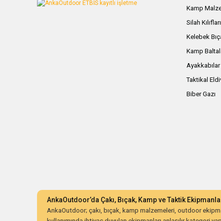
Kamp Malze
Silah Kılıflar
Kelebek Bıç
Kamp Baltal
Ayakkabılar
Taktikal Eld
Biber Gazı
AnkaOutdoor’da Çakı, Bıçak, Kamp ve Taktik Ekipmanla
AnkaOutdoor; çakı, bıçak, kamp malzemeleri, outdoor ekipman
kullanımında ihtiyaç duyulan ekipmanları anlaşılır kategori yapıs