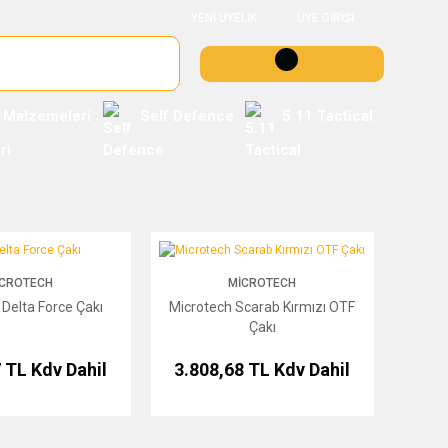
YENİ ÜYELİK
ÜYE GİRİŞİ
 Malzemeleri
Self Defence
5.11 Tactical
a Force Çakı
Microtech Scarab Kırmızı OTF Çakı
ICROTECH
MICROTECH
Delta Force Çakı
Microtech Scarab Kırmızı OTF
Çakı
7 TL
Kdv Dahil
3.808,68 TL
Kdv Dahil