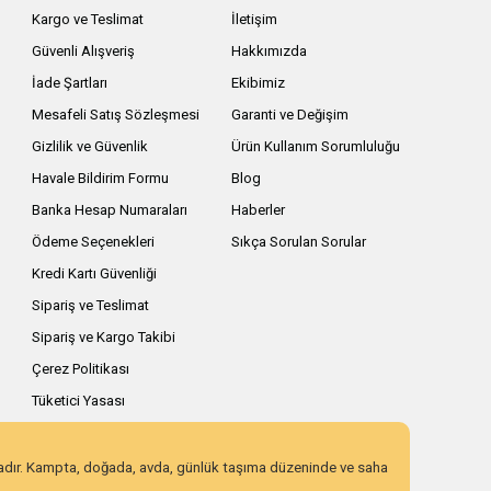
Kargo ve Teslimat
İletişim
Güvenli Alışveriş
Hakkımızda
İade Şartları
Ekibimiz
Mesafeli Satış Sözleşmesi
Garanti ve Değişim
Gizlilik ve Güvenlik
Ürün Kullanım Sorumluluğu
Havale Bildirim Formu
Blog
Banka Hesap Numaraları
Haberler
Ödeme Seçenekleri
Sıkça Sorulan Sorular
Kredi Kartı Güvenliği
Sipariş ve Teslimat
Sipariş ve Kargo Takibi
Çerez Politikası
Tüketici Yasası
zadır. Kampta, doğada, avda, günlük taşıma düzeninde ve saha