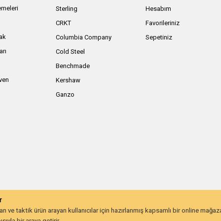
meleri
Sterling
Hesabım
ı
CRKT
Favorileriniz
ak
Columbia Company
Sepetiniz
arı
Cold Steel
Benchmade
iven
Kershaw
Ganzo
r
 ve taktik ürün arayan kullanıcılar için hazırlanmış kapsamlı bir online mağa
ıyla bir araya getirir.