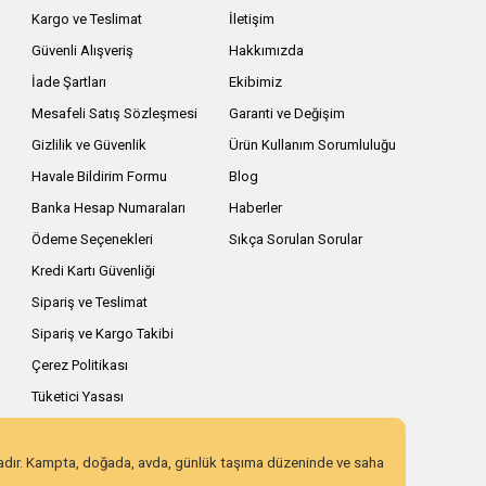
Kargo ve Teslimat
İletişim
Güvenli Alışveriş
Hakkımızda
İade Şartları
Ekibimiz
Mesafeli Satış Sözleşmesi
Garanti ve Değişim
Gizlilik ve Güvenlik
Ürün Kullanım Sorumluluğu
Havale Bildirim Formu
Blog
Banka Hesap Numaraları
Haberler
Ödeme Seçenekleri
Sıkça Sorulan Sorular
Kredi Kartı Güvenliği
Sipariş ve Teslimat
Sipariş ve Kargo Takibi
Çerez Politikası
Tüketici Yasası
zadır. Kampta, doğada, avda, günlük taşıma düzeninde ve saha