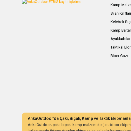
Kamp Malze
Silah Kılıflar
Kelebek Bıç
Kamp Baltal
Ayakkabılar
Taktikal Eld
Biber Gazı
AnkaOutdoor’da Çakı, Bıçak, Kamp ve Taktik Ekipmanla
AnkaOutdoor; çakı, bıçak, kamp malzemeleri, outdoor ekipman
kullanımında ihtiyaç duyulan ekipmanları anlaşılır kategori yapıs