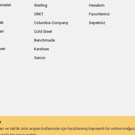
meleri
Sterling
Hesabım
ı
CRKT
Favorileriniz
ak
Columbia Company
Sepetiniz
arı
Cold Steel
Benchmade
iven
Kershaw
Ganzo
r
 ve taktik ürün arayan kullanıcılar için hazırlanmış kapsamlı bir online mağa
ıyla bir araya getirir.