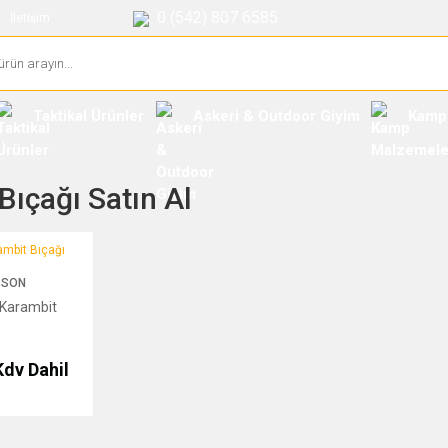
0 (542) 807 6585
İletişim
Taktikal Ürünler
Askeri & Outdoor Giyim
Kamp
Bıçağı Satın Al
t Bıçağı
SSON
Karambit
Kdv Dahil