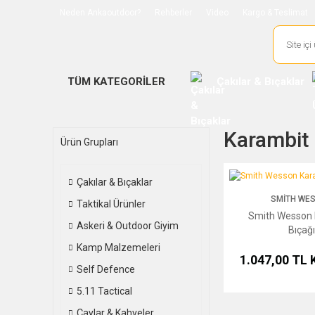
Neden Ankaoutdoor?
Rehberler
Video
Kargo & Teslimat
TÜM KATEGORİLER
Çakılar & Bıçaklar
Karambit 
Ürün Grupları
Smith Wesson Karambi
Çakılar & Bıçaklar
SMITH WE
Taktikal Ürünler
Smith Wesson 
Askeri & Outdoor Giyim
Bıçağı
Kamp Malzemeleri
1.047,00 TL
Self Defence
5.11 Tactical
Çaylar & Kahveler