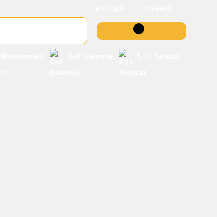
YENİ ÜYELİK
ÜYE GİRİŞİ
 Malzemeleri
Self Defence
5.11 Tactical