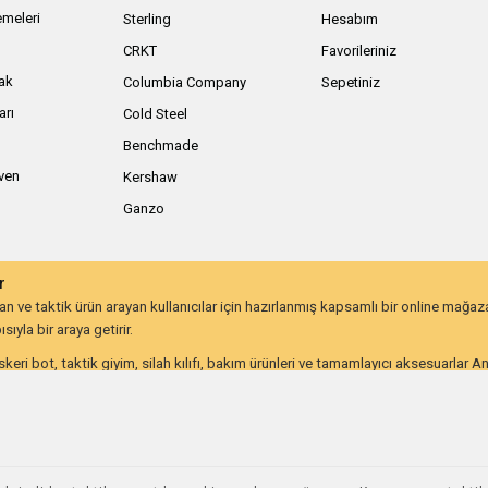
meleri
Sterling
Hesabım
ı
CRKT
Favorileriniz
ak
Columbia Company
Sepetiniz
arı
Cold Steel
Benchmade
iven
Kershaw
Ganzo
r
 ve taktik ürün arayan kullanıcılar için hazırlanmış kapsamlı bir online mağa
ıyla bir araya getirir.
keri bot, taktik giyim, silah kılıfı, bakım ürünleri ve tamamlayıcı aksesuarlar 
lığı ve uzun ömürlü kullanım beklentisine göre değerlendirebilir.
on kullanıcıları ve günlük taşıma ekipmanı arayanlar için farklı ihtiyaçlara hitap
utdoor ve taktik ekipmana ulaşmayı kolaylaştırır. İhtiyacınıza uygun ekipmanlar