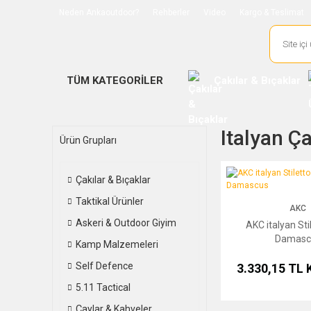
Neden Ankaoutdoor?
Rehberler
Video
Kargo & Teslimat
TÜM KATEGORİLER
Çakılar & Bıçaklar
Italyan Ça
Ürün Grupları
AKC italyan Stiletto 
Çakılar & Bıçaklar
Taktikal Ürünler
AKC
Askeri & Outdoor Giyim
AKC italyan Sti
Damasc
Kamp Malzemeleri
Self Defence
3.330,15 TL
5.11 Tactical
Çaylar & Kahveler