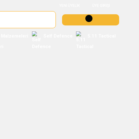
YENİ ÜYELİK
ÜYE GİRİŞİ
 Malzemeleri
Self Defence
5.11 Tactical