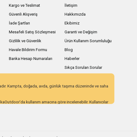
Kargo ve Teslimat
İletişim
Güvenli Alışveriş
Hakkımızda
İade Şartları
Ekibimiz
Mesafeli Satış Sözleşmesi
Garanti ve Değişim
Gizlilik ve Güvenlik
Ürün Kullanım Sorumluluğu
Havale Bildirim Formu
Blog
Banka Hesap Numaraları
Haberler
Sıkça Sorulan Sorular
zadır. Kampta, doğada, avda, günlük taşıma düzeninde ve saha
AnkaOutdoor’da kullanım amacına göre incelenebilir. Kullanıcılar
 eden ürün seçenekleri sunar. Açıklayıcı ürün içerikleri,
ı incelemek için AnkaOutdoor kategorilerini keşfedebilirsiniz.