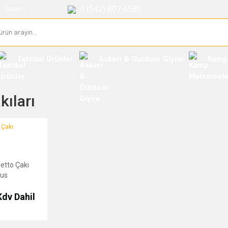
0 (542) 807 6585
İletişim
Taktikal Ürünler
Askeri & Outdoor Giyim
Kamp
kıları
Çakı Damascus
letto Çakı
us
Kdv Dahil