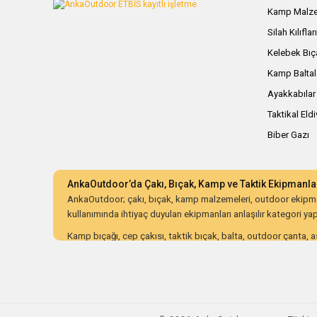
Kamp Malze
Silah Kılıflar
Kelebek Bıç
Kamp Baltal
Ayakkabılar
Taktikal Eld
Biber Gazı
AnkaOutdoor’da Çakı, Bıçak, Kamp ve Taktik Ekipmanla
AnkaOutdoor; çakı, bıçak, kamp malzemeleri, outdoor ekipman
kullanımında ihtiyaç duyulan ekipmanları anlaşılır kategori yapıs
Kamp bıçağı, cep çakısı, taktik bıçak, balta, outdoor çanta, as
ürünleri dayanıklılık, malzeme kalitesi, ergonomi, taşıma kolay
AnkaOutdoor; kampçılar, avcılar, bushcraft meraklıları, koleksiy
düzenli kategori yapısı ve güvenli alışveriş süreciyle doğru o