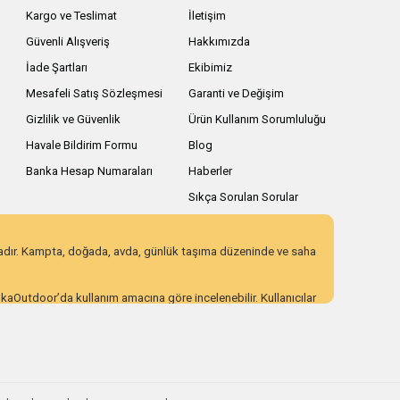
Kargo ve Teslimat
İletişim
Güvenli Alışveriş
Hakkımızda
İade Şartları
Ekibimiz
Mesafeli Satış Sözleşmesi
Garanti ve Değişim
Gizlilik ve Güvenlik
Ürün Kullanım Sorumluluğu
Havale Bildirim Formu
Blog
Banka Hesap Numaraları
Haberler
Sıkça Sorulan Sorular
zadır. Kampta, doğada, avda, günlük taşıma düzeninde ve saha
AnkaOutdoor’da kullanım amacına göre incelenebilir. Kullanıcılar
 eden ürün seçenekleri sunar. Açıklayıcı ürün içerikleri,
ı incelemek için AnkaOutdoor kategorilerini keşfedebilirsiniz.