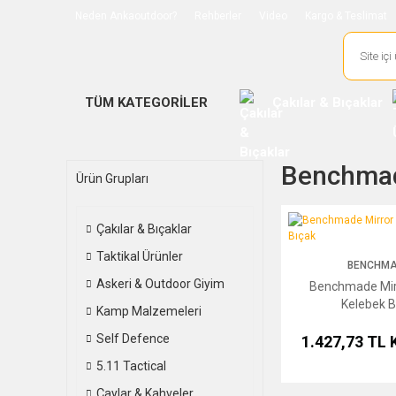
Neden Ankaoutdoor?
Rehberler
Video
Kargo & Teslimat
TÜM KATEGORİLER
Çakılar & Bıçaklar
Benchmad
Ürün Grupları
Benchmade Mirror Pol
Çakılar & Bıçaklar
Taktikal Ürünler
BENCHM
Askeri & Outdoor Giyim
Benchmade Mirr
Kelebek B
Kamp Malzemeleri
Self Defence
1.427,73 TL
5.11 Tactical
Çaylar & Kahveler