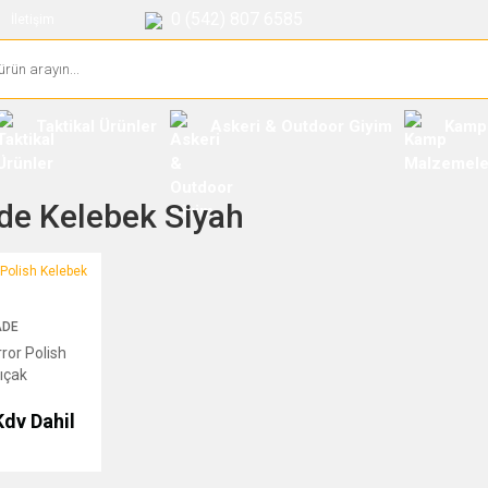
0 (542) 807 6585
İletişim
Taktikal Ürünler
Askeri & Outdoor Giyim
Kamp
e Kelebek Siyah
ish Kelebek Bıçak
ADE
or Polish
ıçak
Kdv Dahil