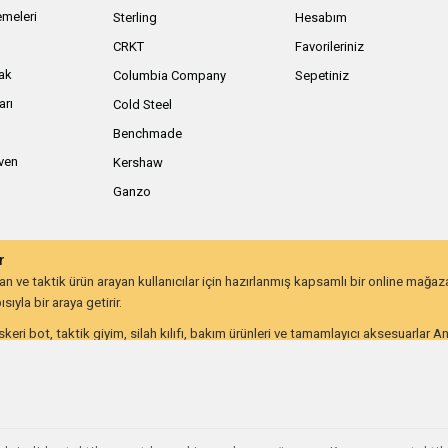
meleri
Sterling
Hesabım
ı
CRKT
Favorileriniz
ak
Columbia Company
Sepetiniz
arı
Cold Steel
Benchmade
iven
Kershaw
Ganzo
r
 ve taktik ürün arayan kullanıcılar için hazırlanmış kapsamlı bir online mağa
ıyla bir araya getirir.
keri bot, taktik giyim, silah kılıfı, bakım ürünleri ve tamamlayıcı aksesuarlar 
lığı ve uzun ömürlü kullanım beklentisine göre değerlendirebilir.
on kullanıcıları ve günlük taşıma ekipmanı arayanlar için farklı ihtiyaçlara hitap
utdoor ve taktik ekipmana ulaşmayı kolaylaştırır. İhtiyacınıza uygun ekipmanlar