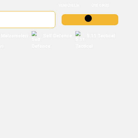
YENİ ÜYELİK
ÜYE GİRİŞİ
 Malzemeleri
Self Defence
5.11 Tactical