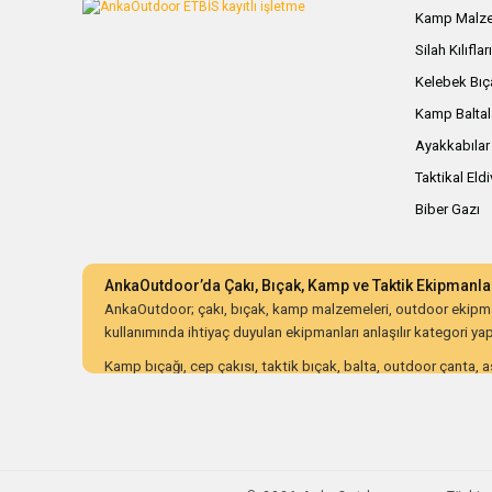
Kamp Malze
Silah Kılıflar
Kelebek Bıç
Kamp Baltal
Ayakkabılar
Taktikal Eld
Biber Gazı
AnkaOutdoor’da Çakı, Bıçak, Kamp ve Taktik Ekipmanla
AnkaOutdoor; çakı, bıçak, kamp malzemeleri, outdoor ekipman
kullanımında ihtiyaç duyulan ekipmanları anlaşılır kategori yapıs
Kamp bıçağı, cep çakısı, taktik bıçak, balta, outdoor çanta, as
ürünleri dayanıklılık, malzeme kalitesi, ergonomi, taşıma kolay
AnkaOutdoor; kampçılar, avcılar, bushcraft meraklıları, koleksiy
düzenli kategori yapısı ve güvenli alışveriş süreciyle doğru o