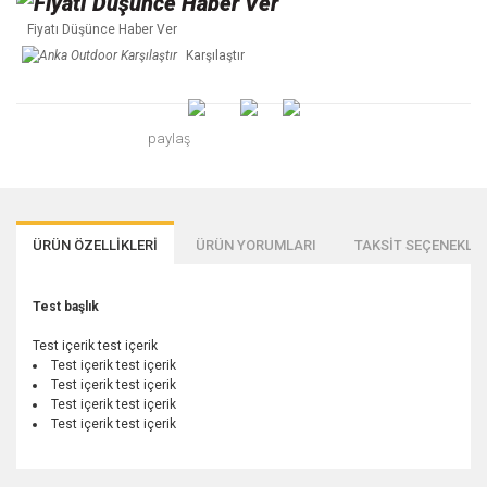
Fiyatı Düşünce Haber Ver
Karşılaştır
paylaş
ÜRÜN ÖZELLİKLERİ
ÜRÜN YORUMLARI
TAKSİT SEÇENEKLER
Test başlık
Test içerik test içerik
Test içerik test içerik
Test içerik test içerik
Test içerik test içerik
Test içerik test içerik