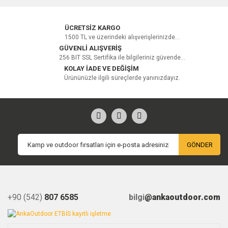
Bu ürüne ilk yorumu siz yapın!
ÜCRETSİZ KARGO
1500 TL ve üzerindeki alışverişlerinizde...
GÜVENLİ ALIŞVERİŞ
256 BIT SSL Sertifika ile bilgileriniz güvende...
Yorum Yaz
KOLAY İADE VE DEĞİŞİM
Ürününüzle ilgili süreçlerde yanınızdayız.
GÖNDER
+90 (542)
807 6585
bilgi
@ankaoutdoor.com