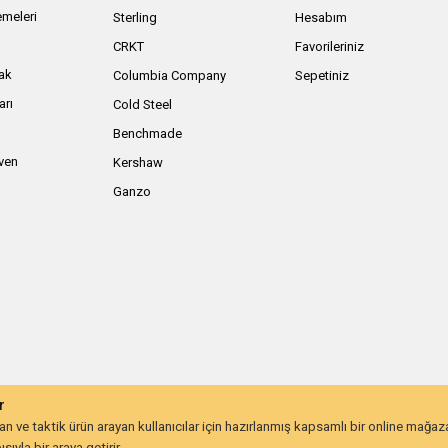
meleri
Sterling
Hesabım
ı
CRKT
Favorileriniz
ak
Columbia Company
Sepetiniz
arı
Cold Steel
Benchmade
iven
Kershaw
Ganzo
r
 ve taktik ürün arayan kullanıcılar için hazırlanmış kapsamlı bir online mağa
ıyla bir araya getirir.