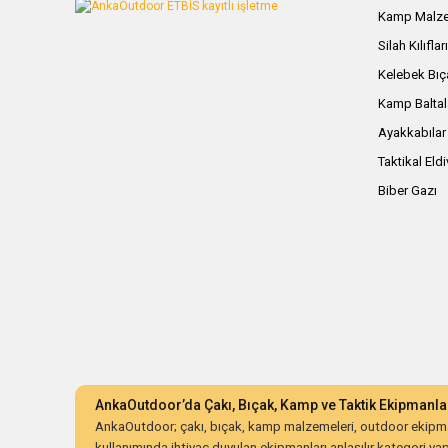
Kamp Malze
Silah Kılıflar
Kelebek Bıç
Kamp Baltal
Ayakkabılar
Taktikal Eld
Biber Gazı
AnkaOutdoor’da Çakı, Bıçak, Kamp ve Taktik Ekipmanla
AnkaOutdoor; çakı, bıçak, kamp malzemeleri, outdoor ekipman
kullanımında ihtiyaç duyulan ekipmanları anlaşılır kategori yapıs