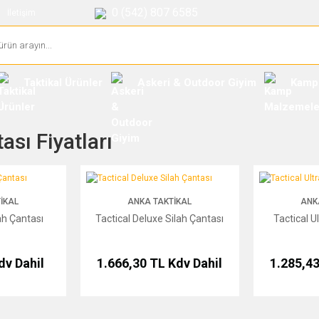
0 (542) 807 6585
İletişim
Taktikal Ürünler
Askeri & Outdoor Giyim
Kamp
ası Fiyatları
tası
Tactical Deluxe Silah Çantası
Tactical Ultra S
IKAL
ANKA TAKTIKAL
ANK
ah Çantası
Tactical Deluxe Silah Çantası
Tactical U
dv Dahil
1.666,30 TL
Kdv Dahil
1.285,4