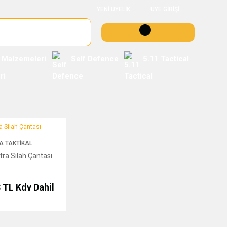
YENİ ÜYELİK
ÜYE GİRİŞİ
 Malzemeleri
Self Defence
5.11 Tactical
ilah Çantası
A TAKTIKAL
ltra Silah Çantası
3 TL
Kdv Dahil