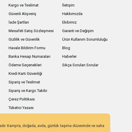
Kargo ve Teslimat
İletişim
Güvenli Alışveriş
Hakkımızda
İade Şartları
Ekibimiz
Mesafeli Satış Sözleşmesi
Garanti ve Değişim
Gizlilik ve Güvenlik
Ürün Kullanım Sorumluluğu
Havale Bildirim Formu
Blog
Banka Hesap Numaraları
Haberler
Ödeme Seçenekleri
Sıkça Sorulan Sorular
Kredi Kartı Güvenliği
Sipariş ve Teslimat
Sipariş ve Kargo Takibi
Çerez Politikası
Tüketici Yasası
zadır. Kampta, doğada, avda, günlük taşıma düzeninde ve saha