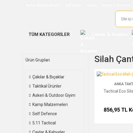
Neden Ankaoutdoor?
Rehberler
Video
Kargo & Teslimat
TÜM KATEGORİLER
Çakılar & Bıçaklar
Silah Çant
Ürün Grupları
Tactical Eco Silah Çan
Çakılar & Bıçaklar
ANKA TAKT
Taktikal Ürünler
Tactical Eco Sil
Askeri & Outdoor Giyim
Kamp Malzemeleri
856,95 TL
K
Self Defence
5.11 Tactical
Çaylar & Kahveler