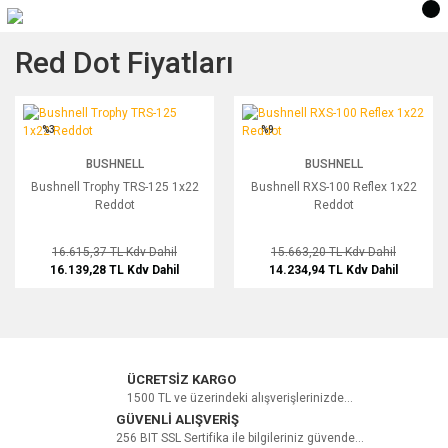
Red Dot Fiyatları
Bushnell Trophy TRS-125 1x22 Reddot
Bushnell RXS-100 Reflex 1x22 Reddo
%3
%9
BUSHNELL
BUSHNELL
Bushnell Trophy TRS-125 1x22
Bushnell RXS-100 Reflex 1x22
Reddot
Reddot
16.615,37 TL
Kdv Dahil
15.663,20 TL
Kdv Dahil
16.139,28 TL
Kdv Dahil
14.234,94 TL
Kdv Dahil
ÜCRETSİZ KARGO
1500 TL ve üzerindeki alışverişlerinizde...
GÜVENLİ ALIŞVERİŞ
256 BIT SSL Sertifika ile bilgileriniz güvende...