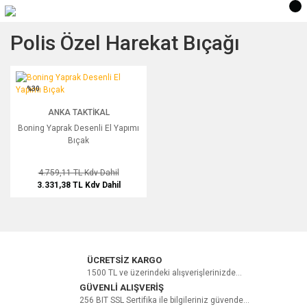
Polis Özel Harekat Bıçağı
Boning Yaprak Desenli El Yapımı Bıçak
%30
ANKA TAKTIKAL
Boning Yaprak Desenli El Yapımı
Bıçak
4.759,11 TL
Kdv Dahil
3.331,38 TL
Kdv Dahil
ÜCRETSİZ KARGO
1500 TL ve üzerindeki alışverişlerinizde...
GÜVENLİ ALIŞVERİŞ
256 BIT SSL Sertifika ile bilgileriniz güvende...