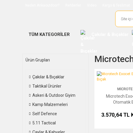
Neden Ankaoutdoor?
Rehberler
Video
Kargo & Teslimat
TÜM KATEGORİLER
Çakılar & Bıçaklar
Microtech
Ürün Grupları
Microtech Exocet Sati
Çakılar & Bıçaklar
Taktikal Ürünler
MICROTE
Askeri & Outdoor Giyim
Microtech Exo
Otomatik 
Kamp Malzemeleri
Self Defence
3.570,64 TL
5.11 Tactical
Çaylar & Kahveler