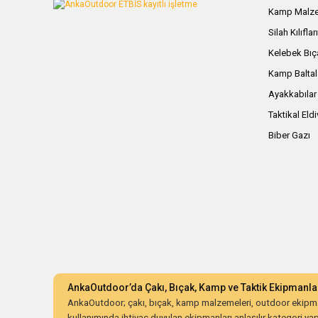
Kamp Malze
Silah Kılıflar
Kelebek Bıç
Kamp Baltal
Ayakkabılar
Taktikal Eld
Biber Gazı
AnkaOutdoor’da Çakı, Bıçak, Kamp ve Taktik Ekipmanla
AnkaOutdoor; çakı, bıçak, kamp malzemeleri, outdoor ekipman
kullanımında ihtiyaç duyulan ekipmanları anlaşılır kategori yapıs