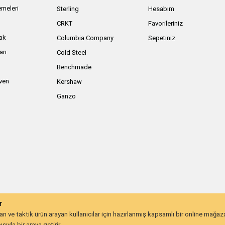
meleri
Sterling
Hesabım
ı
CRKT
Favorileriniz
ak
Columbia Company
Sepetiniz
arı
Cold Steel
Benchmade
iven
Kershaw
Ganzo
r
 ve taktik ürün arayan kullanıcılar için hazırlanmış kapsamlı bir online mağa
ıyla bir araya getirir.