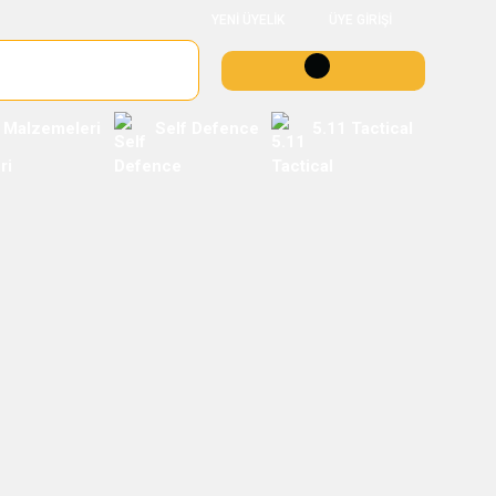
YENİ ÜYELİK
ÜYE GİRİŞİ
 Malzemeleri
Self Defence
5.11 Tactical