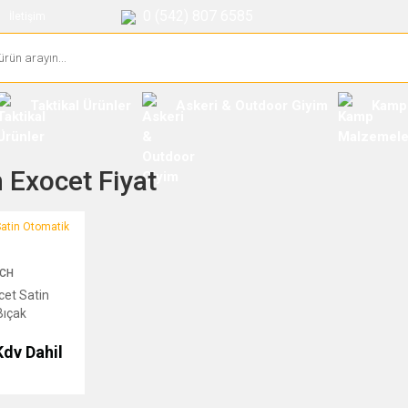
0 (542) 807 6585
İletişim
Taktikal Ürünler
Askeri & Outdoor Giyim
Kamp
 Exocet Fiyat
n Otomatik Bıçak
CH
cet Satin
Bıçak
Kdv Dahil