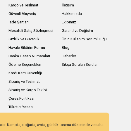
Kargo ve Teslimat
İletişim
Güvenli Alışveriş
Hakkımızda
İade Şartları
Ekibimiz
Mesafeli Satış Sözleşmesi
Garanti ve Değişim
Gizlilik ve Güvenlik
Ürün Kullanım Sorumluluğu
Havale Bildirim Formu
Blog
Banka Hesap Numaraları
Haberler
Ödeme Seçenekleri
Sıkça Sorulan Sorular
Kredi Kartı Güvenliği
Sipariş ve Teslimat
Sipariş ve Kargo Takibi
Çerez Politikası
Tüketici Yasası
zadır. Kampta, doğada, avda, günlük taşıma düzeninde ve saha