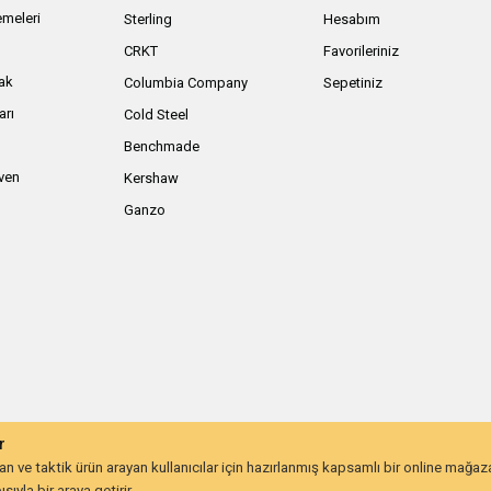
meleri
Sterling
Hesabım
ı
CRKT
Favorileriniz
ak
Columbia Company
Sepetiniz
arı
Cold Steel
Benchmade
iven
Kershaw
Ganzo
r
 ve taktik ürün arayan kullanıcılar için hazırlanmış kapsamlı bir online mağa
ıyla bir araya getirir.