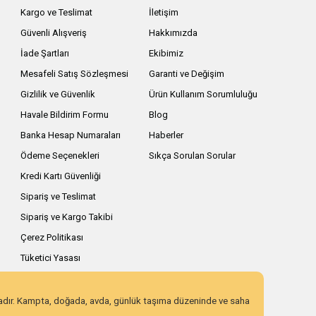
Kargo ve Teslimat
İletişim
Güvenli Alışveriş
Hakkımızda
İade Şartları
Ekibimiz
Mesafeli Satış Sözleşmesi
Garanti ve Değişim
Gizlilik ve Güvenlik
Ürün Kullanım Sorumluluğu
Havale Bildirim Formu
Blog
Banka Hesap Numaraları
Haberler
Ödeme Seçenekleri
Sıkça Sorulan Sorular
Kredi Kartı Güvenliği
Sipariş ve Teslimat
Sipariş ve Kargo Takibi
Çerez Politikası
Tüketici Yasası
zadır. Kampta, doğada, avda, günlük taşıma düzeninde ve saha