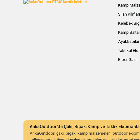
Kamp Malze
Silah Kılıflar
Kelebek Bıç
Kamp Baltal
Ayakkabılar
Taktikal Eld
Biber Gazı
AnkaOutdoor’da Çakı, Bıçak, Kamp ve Taktik Ekipmanla
AnkaOutdoor; çakı, bıçak, kamp malzemeleri, outdoor ekipman
kullanımında ihtiyaç duyulan ekipmanları anlaşılır kategori yapıs