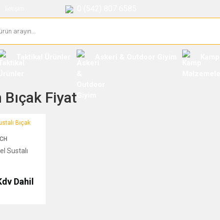
0 (542) 807 6585
İletişim
Taktikal Ürünler
Askeri & Outdoor Giyim
Kamp
 Bıçak Fiyat
alı Bıçak
CH
el Sustalı
Kdv Dahil