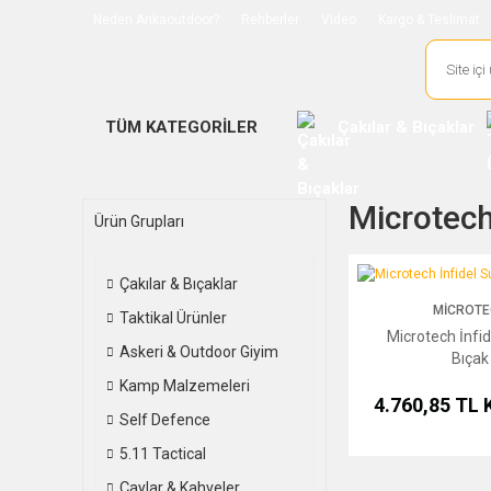
Neden Ankaoutdoor?
Rehberler
Video
Kargo & Teslimat
TÜM KATEGORİLER
Çakılar & Bıçaklar
Microtech
Ürün Grupları
Microtech İnfidel Sust
Çakılar & Bıçaklar
MICROTE
Taktikal Ürünler
Microtech İnfid
Askeri & Outdoor Giyim
Bıçak
Kamp Malzemeleri
4.760,85 TL
Self Defence
5.11 Tactical
Çaylar & Kahveler