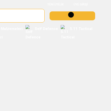
YENİ ÜYELİK
ÜYE GİRİŞİ
 Malzemeleri
Self Defence
5.11 Tactical