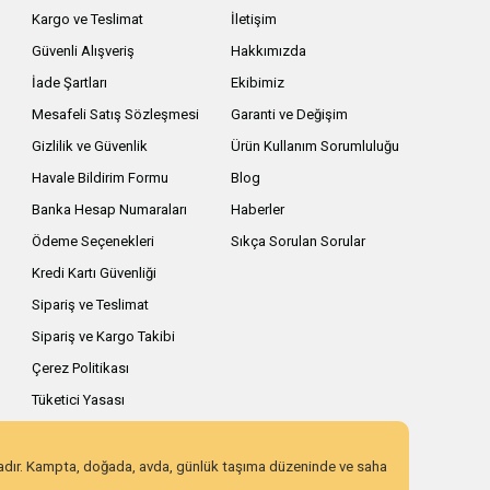
Kargo ve Teslimat
İletişim
Güvenli Alışveriş
Hakkımızda
İade Şartları
Ekibimiz
Mesafeli Satış Sözleşmesi
Garanti ve Değişim
Gizlilik ve Güvenlik
Ürün Kullanım Sorumluluğu
Havale Bildirim Formu
Blog
Banka Hesap Numaraları
Haberler
Ödeme Seçenekleri
Sıkça Sorulan Sorular
Kredi Kartı Güvenliği
Sipariş ve Teslimat
Sipariş ve Kargo Takibi
Çerez Politikası
Tüketici Yasası
zadır. Kampta, doğada, avda, günlük taşıma düzeninde ve saha