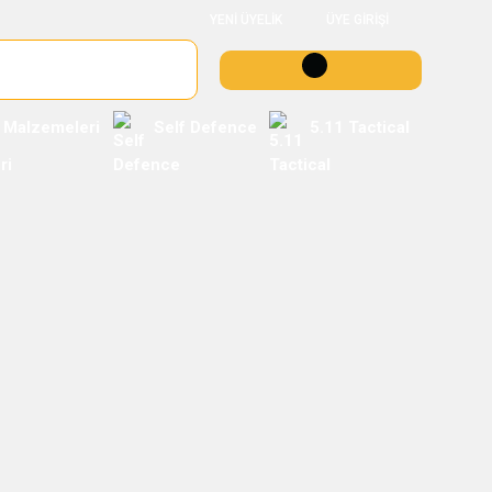
YENİ ÜYELİK
ÜYE GİRİŞİ
 Malzemeleri
Self Defence
5.11 Tactical