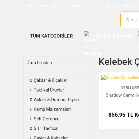
Neden Ankaoutdoor?
Rehberler
Video
Kargo & Teslimat
TÜM KATEGORİLER
Çakılar & Bıçaklar
Kelebek Ç
Ürün Grupları
Shadow Camo Kelebek
Çakılar & Bıçaklar
YERLI ÜR
Taktikal Ürünler
Shadow Camo Ke
Askeri & Outdoor Giyim
Kamp Malzemeleri
856,95 TL
K
Self Defence
5.11 Tactical
Çaylar & Kahveler