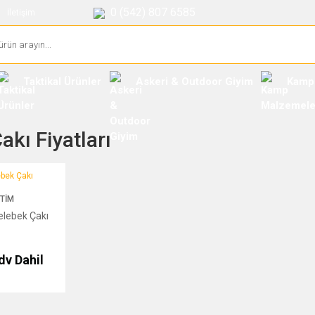
0 (542) 807 6585
İletişim
Taktikal Ürünler
Askeri & Outdoor Giyim
Kamp
akı Fiyatları
 Çakı
ETIM
lebek Çakı
dv Dahil