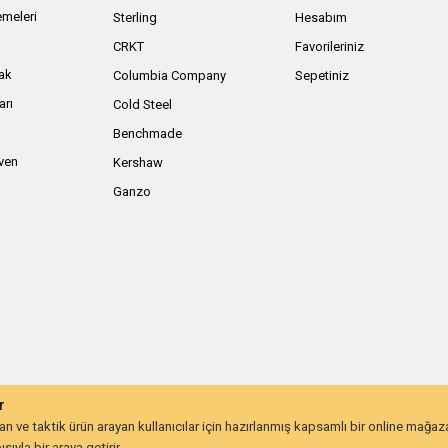
meleri
Sterling
Hesabım
ı
CRKT
Favorileriniz
ak
Columbia Company
Sepetiniz
arı
Cold Steel
Benchmade
iven
Kershaw
Ganzo
r
 ve taktik ürün arayan kullanıcılar için hazırlanmış kapsamlı bir online mağa
ıyla bir araya getirir.