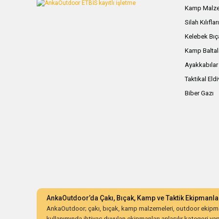
Kamp Malze
Silah Kılıflar
Kelebek Bıç
Kamp Baltal
Ayakkabılar
Taktikal Eld
Biber Gazı
AnkaOutdoor’da Çakı, Bıçak, Kamp ve Taktik Ekipmanla
AnkaOutdoor; çakı, bıçak, kamp malzemeleri, outdoor ekipman
kullanımında ihtiyaç duyulan ekipmanları anlaşılır kategori yapıs