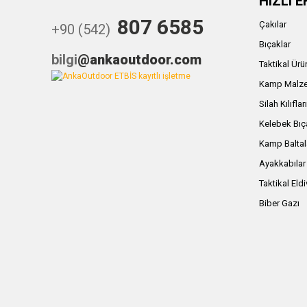
HIZLI E
807 6585
Çakılar
+90 (542)
Bıçaklar
bilgi
@ankaoutdoor.com
Taktikal Ürü
Kamp Malze
Silah Kılıflar
Kelebek Bıç
Kamp Baltal
Ayakkabılar
Taktikal Eld
Biber Gazı