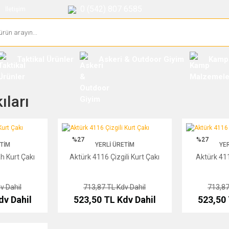
0 (542) 807 6585
İletişim
Taktikal Ürünler
Askeri & Outdoor Giyim
Kamp
ları
 Çakı
Aktürk 4116 Çizgili Kurt Çakı
Aktürk 4116 Mav
%27
%27
ETIM
YERLI ÜRETIM
YER
h Kurt Çakı
Aktürk 4116 Çizgili Kurt Çakı
Aktürk 411
v Dahil
713,87 TL
Kdv Dahil
713,8
dv Dahil
523,50 TL
Kdv Dahil
523,50