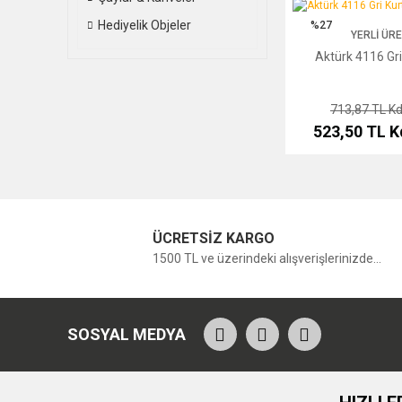
Aktürk 4116 Gri Kurt Ç
Hediyelik Objeler
%27
YERLI ÜR
Aktürk 4116 Gri
713,87 TL
Kd
523,50 TL
K
ÜCRETSİZ KARGO
1500 TL ve üzerindeki alışverişlerinizde...
SOSYAL MEDYA