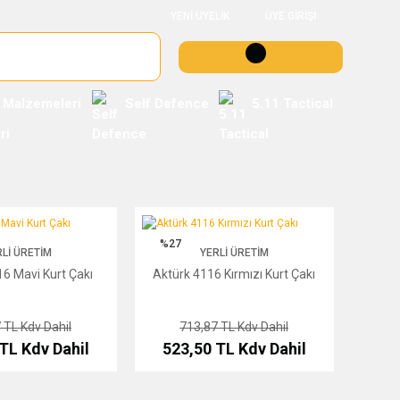
YENİ ÜYELİK
ÜYE GİRİŞİ
 Malzemeleri
Self Defence
5.11 Tactical
i Kurt Çakı
Aktürk 4116 Kırmızı Kurt Çakı
%27
LI ÜRETIM
YERLI ÜRETIM
6 Mavi Kurt Çakı
Aktürk 4116 Kırmızı Kurt Çakı
7 TL
Kdv Dahil
713,87 TL
Kdv Dahil
 TL
Kdv Dahil
523,50 TL
Kdv Dahil