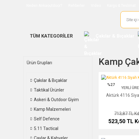
Neden Ankaoutdoor?
Rehberler
Video
Kargo & Teslimat
TÜM KATEGORİLER
Çakılar & Bıçaklar
Kamp Çakı
Ürün Grupları
Aktürk 4116 Siyah Kurt
Çakılar & Bıçaklar
%27
YERLI ÜR
Taktikal Ürünler
Aktürk 4116 Siya
Askeri & Outdoor Giyim
Kamp Malzemeleri
713,87 TL
Kd
Self Defence
523,50 TL
K
5.11 Tactical
Çaylar & Kahveler