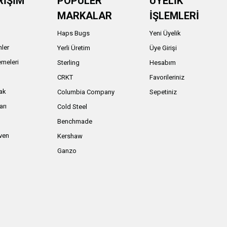
RİŞİM
POPÜLER
ÜYELİK
MARKALAR
İŞLEMLERİ
Haps Bugs
Yeni Üyelik
nler
Yerli Üretim
Üye Girişi
meleri
Sterling
Hesabım
ı
CRKT
Favorileriniz
ak
Columbia Company
Sepetiniz
arı
Cold Steel
Benchmade
iven
Kershaw
Ganzo