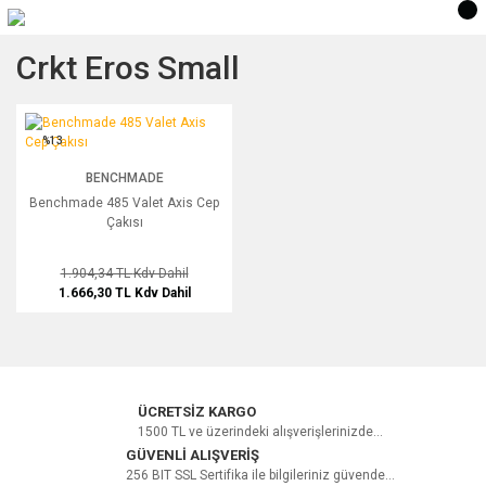
Crkt Eros Small
Benchmade 485 Valet Axis Cep Çakısı
%13
BENCHMADE
Benchmade 485 Valet Axis Cep
Çakısı
1.904,34 TL
Kdv Dahil
1.666,30 TL
Kdv Dahil
ÜCRETSİZ KARGO
1500 TL ve üzerindeki alışverişlerinizde...
GÜVENLİ ALIŞVERİŞ
256 BIT SSL Sertifika ile bilgileriniz güvende...