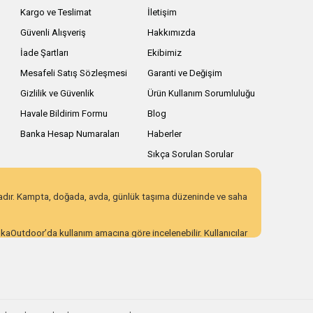
Kargo ve Teslimat
İletişim
Güvenli Alışveriş
Hakkımızda
İade Şartları
Ekibimiz
Mesafeli Satış Sözleşmesi
Garanti ve Değişim
Gizlilik ve Güvenlik
Ürün Kullanım Sorumluluğu
Havale Bildirim Formu
Blog
Banka Hesap Numaraları
Haberler
Sıkça Sorulan Sorular
zadır. Kampta, doğada, avda, günlük taşıma düzeninde ve saha
AnkaOutdoor’da kullanım amacına göre incelenebilir. Kullanıcılar
 eden ürün seçenekleri sunar. Açıklayıcı ürün içerikleri,
ı incelemek için AnkaOutdoor kategorilerini keşfedebilirsiniz.