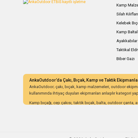
Kamp Malze
Silah Kılıflar
Kelebek Bıç
Kamp Baltal
Ayakkabılar
Taktikal Eld
Biber Gazı
AnkaOutdoor’da Çakı, Bıçak, Kamp ve Taktik Ekipmanla
AnkaOutdoor; çakı, bıçak, kamp malzemeleri, outdoor ekipman
kullanımında ihtiyaç duyulan ekipmanları anlaşılır kategori yapıs
Kamp bıçağı, cep çakısı, taktik bıçak, balta, outdoor çanta, as
ürünleri dayanıklılık, malzeme kalitesi, ergonomi, taşıma kolay
AnkaOutdoor; kampçılar, avcılar, bushcraft meraklıları, koleksiy
düzenli kategori yapısı ve güvenli alışveriş süreciyle doğru o