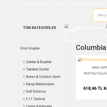
Neden Ankaoutdoor?
Rehberler
Video
Kargo & Teslimat
TÜM KATEGORİLER
Çakılar & Bıçaklar
Columbia 
Ürün Grupları
Wolf Kurt Dişi Kolye B
Çakılar & Bıçaklar
ANKA TAKT
Taktikal Ürünler
Wolf Kurt Dişi K
Askeri & Outdoor Giyim
Kamp Malzemeleri
618,46 TL
K
Self Defence
5.11 Tactical
Çaylar & Kahveler