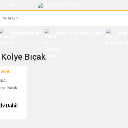
0 (542) 807 6585
İletişim
Taktikal Ürünler
Askeri & Outdoor Giyim
Kamp
Kolye Bıçak
ıçak
IKAL
olye Bıçak
dv Dahil