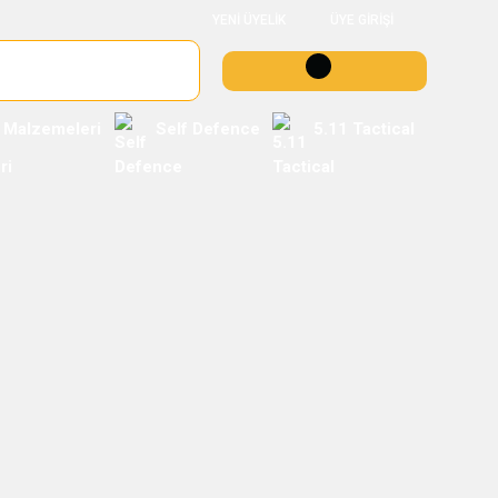
YENİ ÜYELİK
ÜYE GİRİŞİ
 Malzemeleri
Self Defence
5.11 Tactical