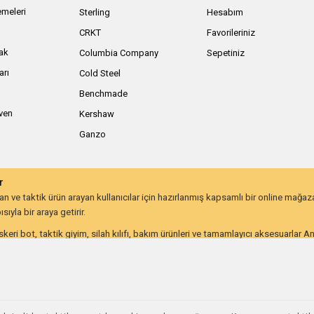
meleri
Sterling
Hesabım
ı
CRKT
Favorileriniz
ak
Columbia Company
Sepetiniz
arı
Cold Steel
Benchmade
iven
Kershaw
Ganzo
r
 ve taktik ürün arayan kullanıcılar için hazırlanmış kapsamlı bir online mağa
ıyla bir araya getirir.
keri bot, taktik giyim, silah kılıfı, bakım ürünleri ve tamamlayıcı aksesuarlar 
lığı ve uzun ömürlü kullanım beklentisine göre değerlendirebilir.
on kullanıcıları ve günlük taşıma ekipmanı arayanlar için farklı ihtiyaçlara hitap
utdoor ve taktik ekipmana ulaşmayı kolaylaştırır. İhtiyacınıza uygun ekipmanlar