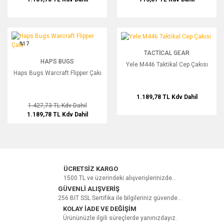
Haps Bugs Warcraft Flipper Çakı
Yele M446 Taktikal Cep Çakısı
%17
TACTICAL GEAR
HAPS BUGS
Yele M446 Taktikal Cep Çakısı
Haps Bugs Warcraft Flipper Çakı
1.189,78 TL
Kdv Dahil
1.427,73 TL
Kdv Dahil
1.189,78 TL
Kdv Dahil
ÜCRETSİZ KARGO
1500 TL ve üzerindeki alışverişlerinizde...
GÜVENLİ ALIŞVERİŞ
256 BIT SSL Sertifika ile bilgileriniz güvende...
KOLAY İADE VE DEĞİŞİM
Ürününüzle ilgili süreçlerde yanınızdayız.