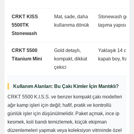
CRKT KISS
Mat, sade, daha
Stonewash görün
5500TK
kullanıma dönük
taşıma yapısı
Stonewash
CRKT 5500
Gold detaylı,
Yaklaşık 14 cm a
Titanium Mini
kompakt, dikkat
kapalı boy, fram
çekici
Kullanım Alanları: Bu Çakı Kimler İçin Mantıklı?
CRKT 5500 K.I.S.S. ve benzer kompakt çakı modelleri
ağır kamp işleri için değil; hafif, pratik ve kontrollü
günlük işler için düşünülmelidir. Paket açmak, ince ip
kesmek, koli bandı temizlemek, küçük ekipman
düzenlemeleri yapmak veya koleksiyon vitrininde özel