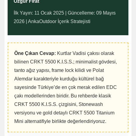
Özgür Fırat
İlk Yayın: 11 Ocak 2025 | Güncelleme: 09 Mayıs
2026 | AnkaOutdoor İçerik Stratejisti
Öne Çıkan Cevap:
Kurtlar Vadisi çakısı olarak
bilinen CRKT 5500 K.I.S.S.; minimalist gövdesi,
tanto ağız yapısı, frame lock kilidi ve Polat
Alemdar karakteriyle kurduğu kültürel bağ
sayesinde Türkiye’de en çok merak edilen EDC
çakı modellerinden biridir. Bu rehberde klasik
CRKT 5500 K.I.S.S. çizgisini, Stonewash
versiyonu ve gold detaylı CRKT 5500 Titanium
Mini alternatifiyle birlikte değerlendiriyoruz.