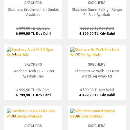
SKECHERS
SKECHERS
Skechers Brockmont Gri Günlük
Skechers Summits-High Range
Ayakkabı
Gri Spor Ayakkabı
6.899,00 TL
Kdv Dahil
4.399,90 TL
Kdv Dahil
6.099,00 TL
Kdv Dahil
4.199,90 TL
Kdv Dahil
Skechers Arch Fit 2.0 Spor Ayakkabı Haki
Skechers Go Walk Flex New World Bej
%4
%2
SKECHERS
SKECHERS
Skechers Arch Fit 2.0 Spor
Skechers Go Walk Flex New
Ayakkabı Haki
World Bej Ayakkabı
4.999,90 TL
Kdv Dahil
4.599,90 TL
Kdv Dahil
4.799,90 TL
Kdv Dahil
4.499,90 TL
Kdv Dahil
Skechers Go Walk Flex New World Beyaz Ayakkabı
Skechers Summits Kadın Beyaz Spor
%2
%6
SKECHERS
SKECHERS