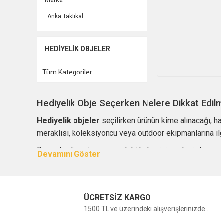
Anka Taktikal
HEDIYELIK OBJELER
Tüm Kategoriler
Hediyelik Obje Seçerken Nelere Dikkat Edilm
Hediyelik objeler
seçilirken ürünün kime alınacağı, ha
meraklısı, koleksiyoncu veya outdoor ekipmanlarına ilgi 
Devre hediyesi veya mesleki hatıra için askeri devre y
temalı modeller öne çıkar. Koleksiyon amaçlı hediyele
seçenekler sunar.
Askeri Yüzük, Kolye, Saat ve Çakmak Modell
ÜCRETSİZ KARGO
1500 TL ve üzerindeki alışverişlerinizde...
Askeri yüzükler
, özellikle devre hatırası, mezuniyet