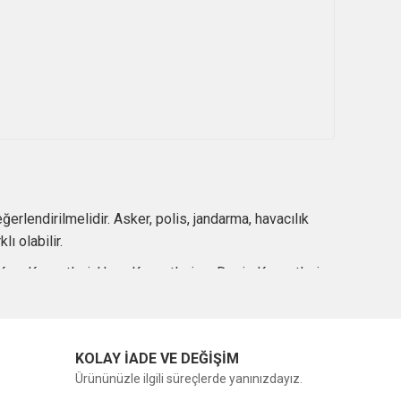
erlendirilmelidir. Asker, polis, jandarma, havacılık
ı olabilir.
Kara Kuvvetleri, Hava Kuvvetleri ve Deniz Kuvvetleri
l tüfekler, İHA ve SİHA maketleri daha dikkat çekici
KOLAY İADE VE DEĞİŞİM
Ürününüzle ilgili süreçlerde yanınızdayız.
ilen özel tasarımlardır. Polis Özel Harekat, Jandarma,