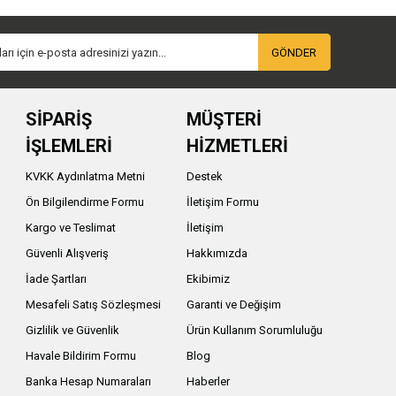
r kolyesi, askeri temalı çakmak, taktik saat ve özel
GÖNDER
, terfi, emeklilik, devre buluşması ve özel anma
SİPARİŞ
MÜŞTERİ
İŞLEMLERİ
HİZMETLERİ
, savaş uçağı maketleri, model tanklar, model tüfekler,
lendirilebilir.
KVKK Aydınlatma Metni
Destek
Ön Bilgilendirme Formu
İletişim Formu
özellikle yerli savunma sanayii ürünlerine ilgi
yapanlar ve anlamlı dekoratif ürün arayanlar için dikkat
Kargo ve Teslimat
İletişim
Güvenli Alışveriş
Hakkımızda
İade Şartları
Ekibimiz
Mesafeli Satış Sözleşmesi
Garanti ve Değişim
anım amacına göre değişiklik gösterebilir. 925 ayar
Gizlilik ve Güvenlik
Ürün Kullanım Sorumluluğu
 detaylarıdır.
Havale Bildirim Formu
Blog
seviyesi, malzeme yapısı ve dekoratif sunum fiyat
Banka Hesap Numaraları
Haberler