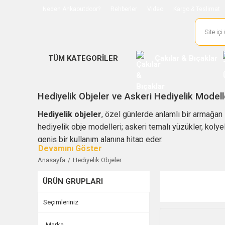
Neden Ankaoutdoor?
Rehberler
Video
Kargo & Teslimat
TÜM KATEGORİLER
Çakılar & Bıçaklar
Hediyelik Objeler ve Askeri Hediyelik Modell
Hediyelik objeler
, özel günlerde anlamlı bir armağan
hediyelik obje modelleri; askeri temalı yüzükler, koly
geniş bir kullanım alanına hitap eder.
Polis Özel Harekat temalı hediyelikler, askeri devre y
Anasayfa
Hediyelik Objeler
mesleki hatıra, devre hediyesi, koleksiyon ürünü veya ö
ÜRÜN GRUPLARI
klasik hediyelerden farklı bir seçenek sunar.
Kategori içerisinde asker kolyesi, askeri çakmak, taktik
Seçimleriniz
savaş uçağı maketi, model tank, model tüfek, İHA ve Sİ
objeler arasında yer alır.
Marka