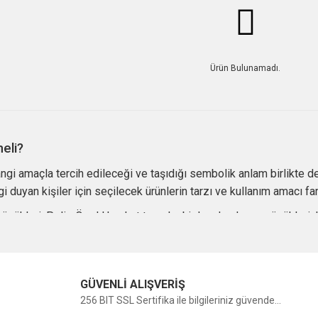
Ürün Bulunamadı.
eli?
ngi amaçla tercih edileceği ve taşıdığı sembolik anlam birlikte değ
duyan kişiler için seçilecek ürünlerin tarzı ve kullanım amacı farkl
üzükleri, Polis Özel Harekat temalı objeler, Jandarma yüzükleri, 
rde ise model uçaklar, model tanklar, savaş uçağı maketleri, mode
eri
GÜVENLİ ALIŞVERİŞ
256 BIT SSL Sertifika ile bilgileriniz güvende...
 hediyesi, mesleki armağan veya koleksiyon ürünü olarak tercih ed