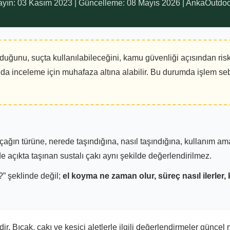
Yayın: 03 Kasım 2023 | Güncelleme: 08 Mayıs 2026 | AnkaOutdoor İ
lduğunu, suçta kullanılabileceğini, kamu güvenliği açısından ri
ya da inceleme için muhafaza altına alabilir. Bu durumda işlem 
ağın türüne, nerede taşındığına, nasıl taşındığına, kullanım ama
e açıkta taşınan sustalı çakı aynı şekilde değerlendirilmez.
” şeklinde değil;
el koyma ne zaman olur, süreç nasıl ilerler, 
ir. Bıçak, çakı ve kesici aletlerle ilgili değerlendirmeler günce