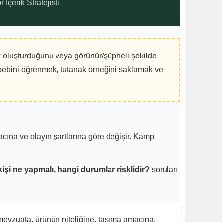
çerik Stratejisti
sk oluşturduğunu veya görünür/şüpheli şekilde
sebebini öğrenmek, tutanak örneğini saklamak ve
cına ve olayın şartlarına göre değişir. Kamp
kişi ne yapmalı, hangi durumlar risklidir?
soruları
l mevzuata, ürünün niteliğine, taşıma amacına,