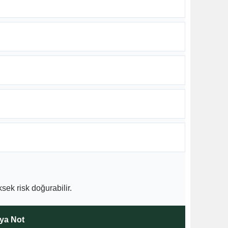
ek risk doğurabilir.
ıya Not