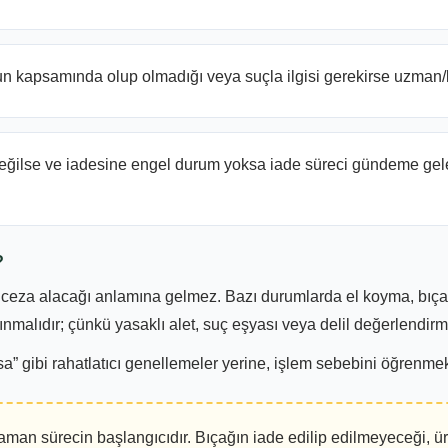
 kapsamında olup olmadığı veya suçla ilgisi gerekirse uzman/kri
ilse ve iadesine engel durum yoksa iade süreci gündeme gelebi
?
ceza alacağı anlamına gelmez. Bazı durumlarda el koyma, bıçağın
lınmalıdır; çünkü yasaklı alet, suç eşyası veya delil değerlendir
a” gibi rahatlatıcı genellemeler yerine, işlem sebebini öğrenm
man sürecin başlangıcıdır. Bıçağın iade edilip edilmeyeceği, ürü