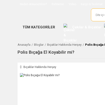
Neden Ankaoutdoor?
Rehberler
Video
Kargo & Teslimat
TÜM KATEGORİLER
Çakılar & Bıçaklar
Anasayfa
Bloglar
Bıçaklar Hakkında Herşey
Polis Bıçağa 
Polis Bıçağa El Koyabilir mi?
Bıçaklar Hakkında Herşey