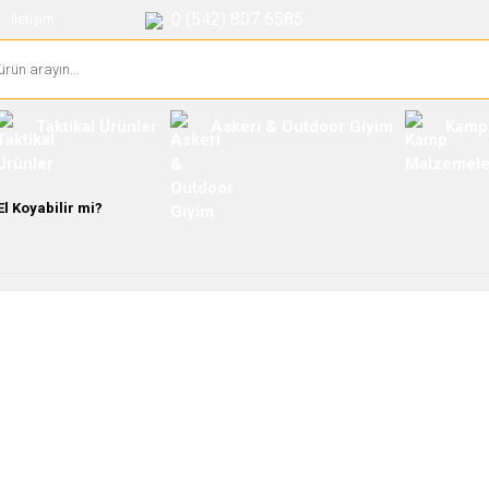
0 (542) 807 6585
İletişim
Taktikal Ürünler
Askeri & Outdoor Giyim
Kamp
El Koyabilir mi?