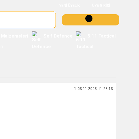
YENİ ÜYELİK
ÜYE GİRİŞİ
 Malzemeleri
Self Defence
5.11 Tactical
03-11-2023
23:13