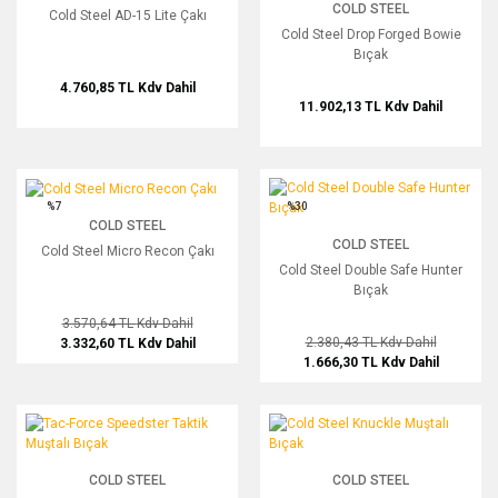
COLD STEEL
Cold Steel AD-15 Lite Çakı
Cold Steel Drop Forged Bowie
Bıçak
4.760,85 TL
Kdv Dahil
11.902,13 TL
Kdv Dahil
Cold Steel Micro Recon Çakı
Cold Steel Double Safe Hunter Bıçak
%7
%30
COLD STEEL
COLD STEEL
Cold Steel Micro Recon Çakı
Cold Steel Double Safe Hunter
Bıçak
3.570,64 TL
Kdv Dahil
2.380,43 TL
Kdv Dahil
3.332,60 TL
Kdv Dahil
1.666,30 TL
Kdv Dahil
Tac-Force Speedster Taktik Muştalı Bıçak
Cold Steel Knuckle Muştalı Bıçak
COLD STEEL
COLD STEEL