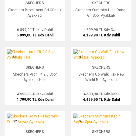
SKECHERS
SKECHERS
Skechers Brockmont Gri Günlük
Skechers Summits-High Range
Ayakkabı
Gri Spor Ayakkabı
6.899,00 TL
Kdv Dahil
4.399,90 TL
Kdv Dahil
6.099,00 TL
Kdv Dahil
4.199,90 TL
Kdv Dahil
Skechers Arch Fit 2.0 Spor Ayakkabı Haki
Skechers Go Walk Flex New World Bej
%4
%2
SKECHERS
SKECHERS
Skechers Arch Fit 2.0 Spor
Skechers Go Walk Flex New
Ayakkabı Haki
World Bej Ayakkabı
4.999,90 TL
Kdv Dahil
4.599,90 TL
Kdv Dahil
4.799,90 TL
Kdv Dahil
4.499,90 TL
Kdv Dahil
Skechers Go Walk Flex New World Beyaz Ayakkabı
Skechers Summits Kadın Beyaz Spor
%2
%6
SKECHERS
SKECHERS