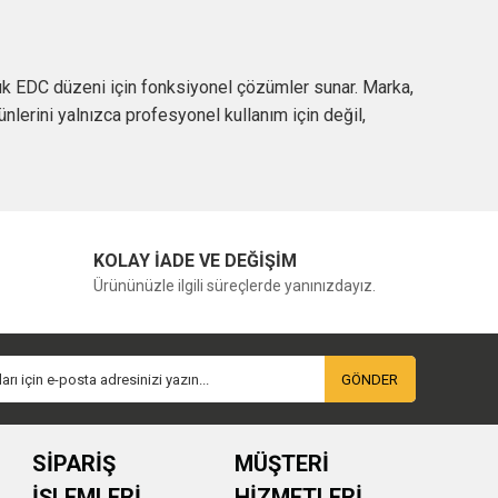
nlük EDC düzeni için fonksiyonel çözümler sunar. Marka,
nlerini yalnızca profesyonel kullanım için değil,
gövde, güçlü taşıma sistemi ve kolay erişim sağlayan cep
 kamp ve arazi kullanımında daha geniş hacimli
KOLAY İADE VE DEĞİŞİM
Ürününüzle ilgili süreçlerde yanınızdayız.
r yeterli olabilirken, outdoor, kamp ve taktik kullanım
GÖNDER
 dikkat edilmesi gereken temel unsurlardır. Uzun süreli
m deneyimini doğrudan etkiler.
SİPARİŞ
MÜŞTERİ
İŞLEMLERİ
HİZMETLERİ