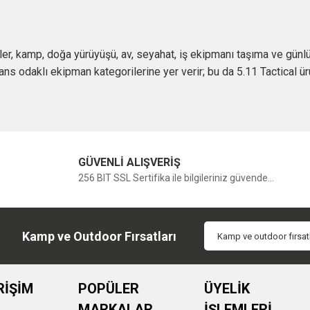
iteler, kamp, doğa yürüyüşü, av, seyahat, iş ekipmanı taşıma ve gü
s odaklı ekipman kategorilerine yer verir; bu da 5.11 Tactical ürü
cılar için pratik bir yapı sunar. Çok bölmeli iç düzen, dayanıklı 
 sağlar. Günlük şehir kullanımında kompakt modeller öne çıkarken,
GÜVENLİ ALIŞVERİŞ
Edilmeli?
256 BIT SSL Sertifika ile bilgileriniz güvende...
belirlenmelidir. Günlük kullanım için daha kompakt ve hafif modelle
eli tasarıma sahip modeller daha avantajlıdır.
Kamp ve Outdoor Fırsatları
 sırt desteği, cep düzeni, taşıma dengesi ve hızlı erişim alanları
ığı doğru dağıtması ve ekipmanlara kolay erişim sağlaması kullanı
RİŞİM
POPÜLER
ÜYELİK
actical
MARKALAR
İŞLEMLERİ