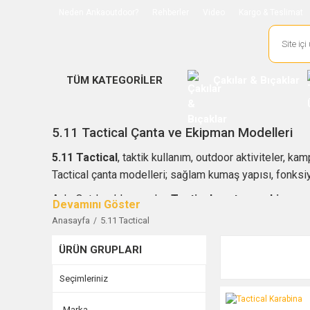
Neden Ankaoutdoor?
Rehberler
Video
Kargo & Teslimat
TÜM KATEGORİLER
Çakılar & Bıçaklar
5.11 Tactical Çanta ve Ekipman Modelleri
5.11 Tactical
, taktik kullanım, outdoor aktiviteler, ka
Tactical çanta modelleri; sağlam kumaş yapısı, fonksi
AnkaOutdoor’da yer alan
Tactical çanta ve ekipman
profesyonel kullanıma kadar farklı senaryolara hitap e
Anasayfa
5.11 Tactical
şekilde taşımanıza yardımcı olur.
ÜRÜN GRUPLARI
5.11 Tactical ürünleri seçerken kullanım amacı, hacim k
değerlendirilmelidir. Taktik çanta, askeri sırt çantası,
Seçimleriniz
seçeneklerini inceleyebilirsiniz.
Tactical Karabina
Marka