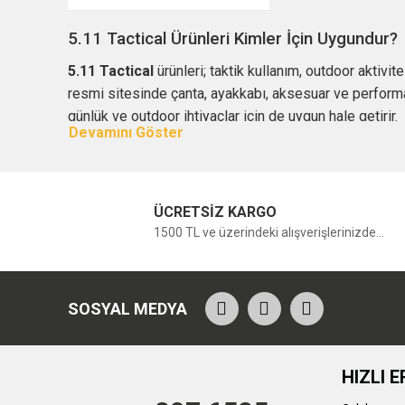
5.11 Tactical Ürünleri Kimler İçin Uygundur?
5.11 Tactical
ürünleri; taktik kullanım, outdoor aktiv
resmi sitesinde çanta, ayakkabı, aksesuar ve performan
günlük ve outdoor ihtiyaçlar için de uygun hale getirir.
Çantalar, ekipmanlarını düzenli taşımak isteyen kullanı
tasarımları, özellikle aktif kullanımda önemli avantaj
modeller tercih edilebilir.
ÜCRETSİZ KARGO
5.11 Tactical Çanta Seçerken Nelere Dikkat 
1500 TL ve üzerindeki alışverişlerinizde...
5.11 Tactical çanta seçerken ilk olarak kullanım amacı 
için daha dayanıklı kumaşa, geniş iç hacme ve çok bölm
SOSYAL MEDYA
Çanta seçiminde fermuar kalitesi, omuz askısı konforu,
kullanımlarda çantanın vücuda dengeli oturması, ağırl
HIZLI E
Taktik, Outdoor ve Günlük Kullanımda 5.11 T