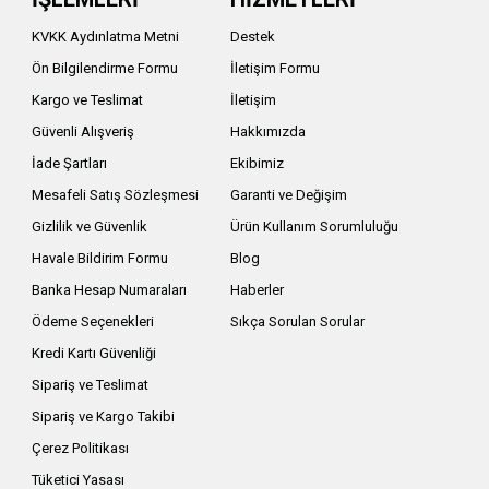
antı noktaları ve güçlü taşıma sistemi, saha ve outdoor
öne çıkar.
KVKK Aydınlatma Metni
Destek
Ön Bilgilendirme Formu
İletişim Formu
uygundur. Laptop, kişisel eşyalar, fener, çakı, matara,
Kargo ve Teslimat
İletişim
Güvenli Alışveriş
Hakkımızda
İade Şartları
Ekibimiz
uar ve toka yapısı gibi detaylara göre değişiklik
Mesafeli Satış Sözleşmesi
Garanti ve Değişim
etkileyen önemli unsurlar arasında yer alır.
Gizlilik ve Güvenlik
Ürün Kullanım Sorumluluğu
alıdır. Günlük kullanım için kompakt bir model yeterli
Havale Bildirim Formu
Blog
labilir.
Banka Hesap Numaraları
Haberler
Ödeme Seçenekleri
Sıkça Sorulan Sorular
Kredi Kartı Güvenliği
Sipariş ve Teslimat
 markadır. Outdoor, profesyonel saha kullanımı ve
Sipariş ve Kargo Takibi
Çerez Politikası
Tüketici Yasası