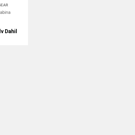
GEAR
rabina
v Dahil